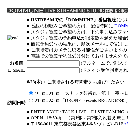
■ USTREAMでの「DOMMUNE」番組視聴
■ 番組の視聴をご希望の方は、配信時間に
DOM
■ スタジオ観覧ご希望の方は、下の申し込みフ
■ スタジオ観覧の予約申込が限定数を越えた場合
■ 観覧予約受付の結果は、順次メールにて個別に
■ ご来場者はカメラに映る可能性がごさいます
■ 電話での観覧予約は受け付けておりませんの
お名前
(フルネームでご記入ください。Ple
E-MAIL
(ドメイン受信指定されて
6/23(木)
↓ ご来場される時間帯をお選びください
「スナック芸術丸・第十一夜〜
19:00 - 21:00
「DRONE presents BROADJ♯345
21:00 - 24:00
訪問日時
●
ENTERANCE : TALK LIVE + DJ ST
●
OPEN : 18:50頃 （第1部～第2部入れ替え
●
〒150-0011 東京都渋谷区東4-6-5 ヴァビルB1F
»