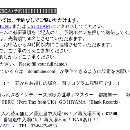
については、予約なしでご覧いただけます。
MUNE
または
USTREAM
にアクセスしてください。
ォームに必要事項をご記入の上、予約ボタンを押して送信してく
は、先着順で50名とさせていただきます。
、お申込から24時間以内にご連絡させていただきます。
ので、ご了承のうえご参加ください。
であしからずご了承ください。
ase fill your full name.)
いる方は「dommune.com」が受信できるように設定をお願
。（＊一部からお越しの場合、両プログラム観覧可です。）
知られざるインディーズ演歌の世界」マスター：都築響一 歌
」PERC（Perc Trax from UK）GO HIYAMA（Blank Records）
REAMING（入れ替え無し／番組途中入場OK！／再入場不可）
¥1500
無し！ 番組途中入場OK！ 再入場不可！ BARあり！）
MAP
/ TEL : 03-6427-4533