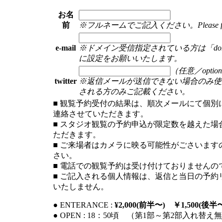
お名
前
※フルネームでご記入ください。Please fill you
e-mail
※ドメイン受信指定されている方は「dom
に設定をお願いいたします。
（任意／option
twitter
※返信メールが送信できない場合のみ使
される方のみご記載ください。
■ 観覧予約受付の結果は、順次メールにて個別
連絡させていただきます。
■ スタジオ観覧の予約申込が限定数を越えた場
ただきます。
■ ご来場者はカメラに映る可能性がごさいます
さい。
■ 電話での観覧予約は受け付けておりませんの
■ ご記入される個人情報は、返信と当日の予約
いたしません。
● ENTERANCE :
¥2,000(前半〜) ￥1,500(後半
● OPEN : 18：50頃 （第1部～第2部入れ替