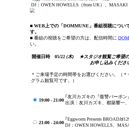
DJ：OWEN HOWELLS（from UK）、MASAKI
■ WEB上での「DOMMUNE」番組視聴につ
す。
■ 番組の視聴をご希望の方は、配信時間に
DOM
い。
開催日時 05/22
(木)
★スタジオ観覧ご希望
お申し込みくださ
＊ご来場予定の時間帯をお選びください。（＊
グラム観覧可です。）
｢友川カズキの『復讐バーボン
19:00 - 21:00
出演：友川カズキ、都築響一
｢Eggworm Presents BROADJ♯1
21:00 - 24:00
DJ：OWEN HOWELLS、MAS