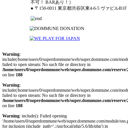
不可！ BARあり！）
● 〒150-0011 東京都渋谷区東4-6-5 ヴァビルB1F
Warning
:
include(/home/users/0/superdommune/web/super.dommune.com/modul
failed to open stream: No such file or directory in
/home/users/0/superdommune/web/super.dommune.com/reserve/2
on line
188
Warning
:
include(/home/users/0/superdommune/web/super.dommune.com/modul
failed to open stream: No such file or directory in
/home/users/0/superdommune/web/super.dommune.com/reserve/2
on line
188
Warning
: include(): Failed opening
'/home/users/0/superdommune/web/super.dommune.com/module/sns.
for inclusion (include_path='.:/usr/local/php/5.6/lib/php') in