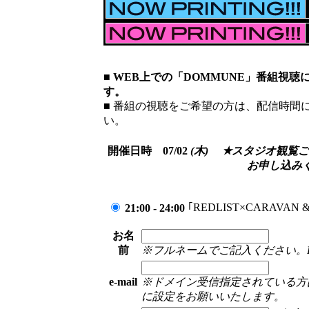
■ WEB上での「DOMMUNE」番組視
す。
■ 番組の視聴をご希望の方は、配信時間
い。
開催日時 07/02
(木)
★スタジオ観覧
お申し込み
｢REDLIST×CARAVAN & Lil
21:00 - 24:00
お名
前
※フルネームでご記入ください。Please fil
e-mail
※ドメイン受信指定されている方は「
に設定をお願いいたします。