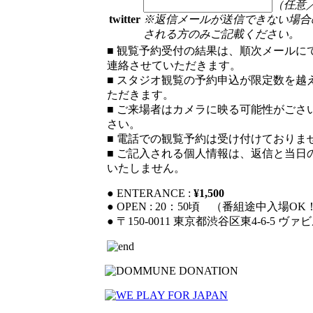
（任意／o
twitter
※返信メールが送信できない場合
される方のみご記載ください。
■ 観覧予約受付の結果は、順次メールに
連絡させていただきます。
■ スタジオ観覧の予約申込が限定数を越
ただきます。
■ ご来場者はカメラに映る可能性がごさ
さい。
■ 電話での観覧予約は受け付けておりま
■ ご記入される個人情報は、返信と当日
いたしません。
● ENTERANCE :
¥1,500
● OPEN : 20：50頃 （番組途中入場O
● 〒150-0011 東京都渋谷区東4-6-5 ヴァ