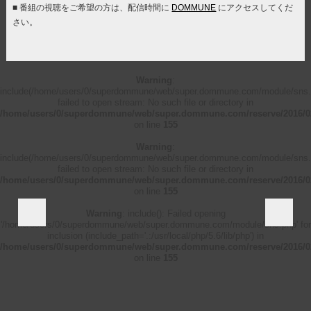
■ 番組の視聴をご希望の方は、配信時間に
DOMMUNE
にアクセスしてくだ
さい。
Warning
:
include(/home/users/0/superdommune/web/super.dommune.com/module/sns.
failed to open stream: No such file or directory in
/home/users/0/superdommune/web/super.dommune.com/reserve/2016/0
on line
155
Warning
:
include(/home/users/0/superdommune/web/super.dommune.com/module/sns.
failed to open stream: No such file or directory in
/home/users/0/superdommune/web/super.dommune.com/reserve/2016/0
on line
155
Warning
: include(): Failed opening
'/home/users/0/superdommune/web/super.dommune.com/module/sns.php' for
inclusion (include_path='.:/usr/local/php/5.6/lib/php') in
/home/users/0/superdommune/web/super.dommune.com/reserve/2016/0
on line
155