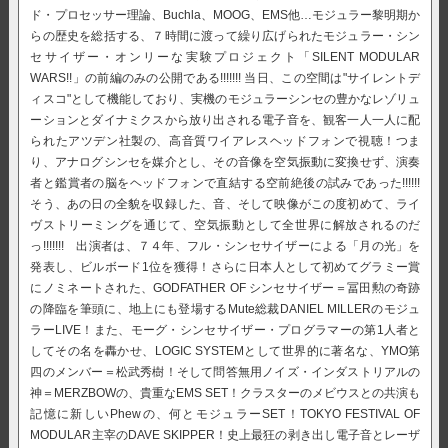
ド・プロセッサー理論、Buchla、MOOG、EMS他…モジュラー黎明期か
らの歴史を総括する、７時間に渡って繰り広げられたモジュラー・シン
セサイザー・オンリーな実験プロジェクト「SILENT MODULAR
WARS!!」の前編のみの公開である!!!!!!! 当日、この空間は"サイレントデ
ィスコ"として機能しており、実機のモジュラーシンセの豊かなレゾリュ
ーションとダイナミクスから放り出される電子音を、観客一人一人に配
られたアツデン社製の、高音質ワイアレスヘッドフォンで視聴！つま
り、アナログシンセを媒介とし、その音像を空気振動に変換せず、演奏
者と鑑賞者の脳をヘッドフォンで直結する空前絶後の試みであった!!!!!!
そう、あの日の全貌を収録した、音、そして映像がこの度初めて、ライ
ヴストリーミングを通じて、空気振動として全世界に解放されるのだ
っ!!!!!!! 出演者は、７４年、フル・シンセサイザーによる「月の光」を
発表し、ビルボード1位を獲得！さらに日本人として初めてグラミー賞
にノミネートされた、GODFATHER OF シンセサイザー＝冨田勲の奇跡
の降臨を筆頭に、地上にも登場するMute総裁DANIEL MILLERのモジュ
ラーLIVE！また、モーグ・シンセサイザー・プログラマーの第1人者と
してその名を轟かせ、LOGIC SYSTEMとして世界的に著名な、YMO第
四のメンバー＝松武秀樹！そして問答無用ノイズ・インダストリアルの
神＝MERZBOWの、貴重なEMS SET！クラスターのメビウスとの共演も
記憶に新しいPhewの、何とモジュラーSET！TOKYO FESTIVAL OF
MODULAR主宰のDAVE SKIPPER！史上最狂の剥き出し電子音とレーザ