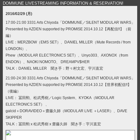
DOMMUNE LIVESTREAMING INFORMATION & RESERVATION!
2016/02/29 (月)
17:00-21:00 3331 Arts Chiyoda「DOMMUNE／SILENT MODULAR WARS」
Presented by AZDEN supported by PROMISE 2014.10.12【再配信!!】（前
編）
LIVE：MERZBOW（EMS SET）、DANIEL MILLER（Mute Records / from
LONDON）、
Phew（MODULAR ELECTRONICS SET）、Unyo303、AXONOX（from
ENDON）、NAOKI NOMOTO、 DREAMPV$HER
TALK：DANIEL MILLER 聞き手：野々村文宏、宇川直宏
21:00-24:30 3331 Arts Chiyoda「DOMMUNE／SILENT MODULAR WARS」
Presented by AZDEN supported by PROMISE 2014.10.12【世界初配信!!】
（後編）
LIVE： 冨田勲、松武秀樹／Logic System、KYOKA（MODULAR
ELECTRONICS SET） 、
galcid＋DORAVIDEO＋齋藤久師（MODULAR LIVE ＋LASER）、DAVE
SKIPPER
TALK：冨田勲 x 松武秀樹 x 齋藤久師 聞き手：宇川直宏