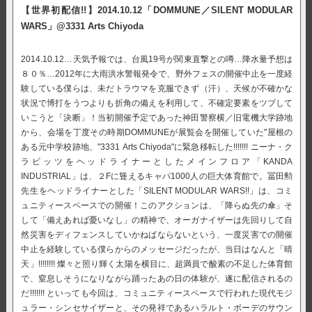
【世界初配信!!】2014.10.12「DOMMUNE／SILENT MODULAR
WARS」@3331 Arts Chiyoda
2014.10.12…天気予報では、台風19号が関東直撃との噂…降水量予想は
８０％…2012年に大雨洪水警報発令で、野外フェスの開催中止を一度経
験している僕らは、未だトラウマを克服できず（汗）、天候が不確かな
状況で博打をうつよりも折角の備えを利用して、不確定要素をツブして
いこうと「決断」！当初開催予定であった神田警察横／旧電機大学跡地
から、会場を丁度その時期DOMMUNEが展覧会を開催していた"屋根の
ある元中学校跡地、"3331 Arts Chiyoda"に緊急移転した!!!!!!! ニーナ・ク
ラビッツをヘッドライナーとしたメインフロア「KANDA
INDUSTRIAL」は、２Fに聳えるキャパ1000人の巨大体育館で。冨田勲
先生をヘッドライナーとした「SILENT MODULAR WARS!!」は、コミ
ュニティースペースでの開催！このアクションは、「降らぬ先の傘」そ
して「備えあれば憂いなし」の精神で、オーガナイザーは先回りして自
然災害をディフェンスしていかねばならないという、一度災害での開催
中止を経験している僕らからのメッセージだったが、当日はなんと「晴
天」!!!!!!!! 燦々と照り輝く太陽を横目に、超満員で酸素の不足した体育館
で、窒息しそうになりながら踊ったあの日の体験が、遂に配信されるの
だ!!!!!!! といっても今回は、コミュニティースペースで行われた現代モジ
ュラー・シンセサイザーと、その発祥であるハラルト・ボーデのサウン