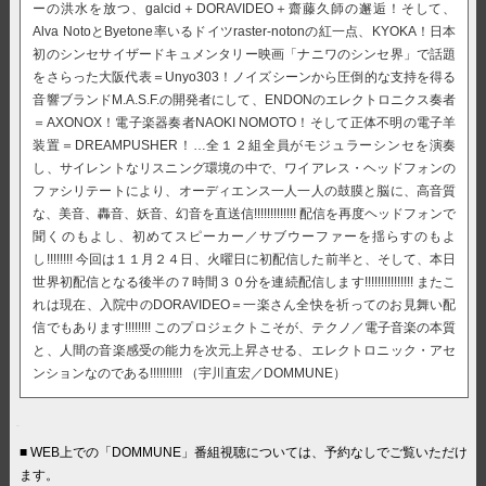
ーの洪水を放つ、galcid＋DORAVIDEO＋齋藤久師の邂逅！そして、
Alva NotoとByetone率いるドイツraster-notonの紅一点、KYOKA！日本
初のシンセサイザードキュメンタリー映画「ナニワのシンセ界」で話題
をさらった大阪代表＝Unyo303！ノイズシーンから圧倒的な支持を得る
音響ブランドM.A.S.F.の開発者にして、ENDONのエレクトロニクス奏者
＝AXONOX！電子楽器奏者NAOKI NOMOTO！そして正体不明の電子羊
装置＝DREAMPUSHER！…全１２組全員がモジュラーシンセを演奏
し、サイレントなリスニング環境の中で、ワイアレス・ヘッドフォンの
ファシリテートにより、オーディエンス一人一人の鼓膜と脳に、高音質
な、美音、轟音、妖音、幻音を直送信!!!!!!!!!!!!! 配信を再度ヘッドフォンで
聞くのもよし、初めてスピーカー／サブウーファーを揺らすのもよ
し!!!!!!!! 今回は１１月２４日、火曜日に初配信した前半と、そして、本日
世界初配信となる後半の７時間３０分を連続配信します!!!!!!!!!!!!!!! またこ
れは現在、入院中のDORAVIDEO＝一楽さん全快を祈ってのお見舞い配
信でもあります!!!!!!!! このプロジェクトこそが、テクノ／電子音楽の本質
と、人間の音楽感受の能力を次元上昇させる、エレクトロニック・アセ
ンションなのである!!!!!!!!!! （宇川直宏／DOMMUNE）
■ WEB上での「DOMMUNE」番組視聴については、予約なしでご覧いただけ
ます。