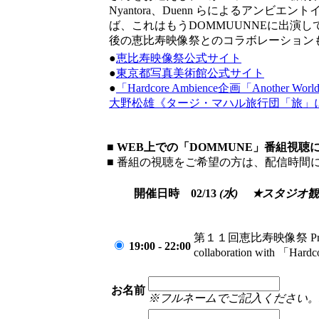
Nyantora、Duenn らによるアン
ば、これはもうDOMMUUNNEに出演
後の恵比寿映像祭とのコラボレーションも含め
●
恵比寿映像祭公式サイト
●
東京都写真美術館公式サイト
●
「Hardcore Ambience企画「Another Worl
大野松雄《タージ・マハル旅行団「旅」
■ WEB上での「DOMMUNE」番組視
■ 番組の視聴をご希望の方は、配信時間
開催日時 02/13
(水)
★スタジオ
第１１回恵比寿映像祭 Pr
19:00 - 22:00
collaboration with 「Hard
お名前
※フルネームでご記入ください。Please fil