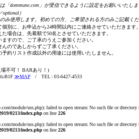
「dommune.com」が受信できるように設定をお願いいたし
ptional）
のみ使用します。初めての方、ご希望される方のみご記載くだ
て個別に、お申込から24時間以内にご連絡させていただきます
えた場合は、先着順で50名とさせていただきます。
さいますので、ご了承のうえご参加ください。
せんのであしからずご了承ください。
日の予約リスト作成以外の用途には使用いたしません。
再入場不可！ BARあり！)
ビルB1F
≫MAP
/ TEL : 03-6427-4533
m/module/sns.php): failed to open stream: No such file or directory 
019/0213/index.php
on line
226
m/module/sns.php): failed to open stream: No such file or directory 
019/0213/index.php
on line
226