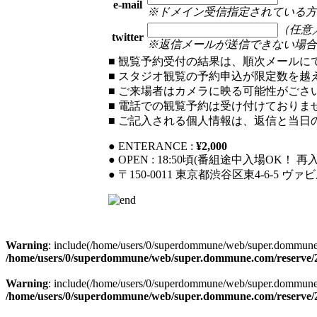
e-mail
※ドメイン受信指定されている方は
（任意／o
twitter
※返信メールが送信できない場合
■ 観覧予約受付の結果は、順次メールに
■ スタジオ観覧の予約申込が限定数を越
■ ご来場者はカメラに映る可能性がご
■ 電話での観覧予約は受け付けておりま
■ ご記入される個人情報は、返信と当
● ENTERANCE :
¥2,000
● OPEN : 18:50頃(番組途中入場OK！ 
● 〒150-0011 東京都渋谷区東4-6-5 ヴァ
Warning
: include(/home/users/0/superdommune/web/super.dommune.co
/home/users/0/superdommune/web/super.dommune.com/reserve/2
Warning
: include(/home/users/0/superdommune/web/super.dommune.co
/home/users/0/superdommune/web/super.dommune.com/reserve/2