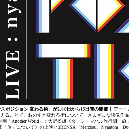
スポジション 変わる術」が2月8日から15日間の開催！
アート
変えることで、おのずと変わる術について、さまざまな映像作
ience企画「Another World」：大野松雄《タージ・マ
」について》の上映と3RENSA（Merzbau、Nyantor