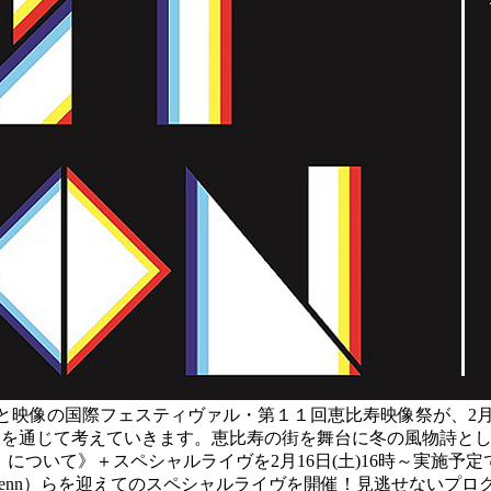
と映像の国際フェスティヴァル・第１１回恵比寿映像祭が、2月8
品を通じて考えていきます。恵比寿の街を舞台に冬の風物詩とし
ハル旅行団「旅」について》＋スペシャルライヴを2月16日(土)16
a、Duenn）らを迎えてのスペシャルライヴを開催！見逃せないプ