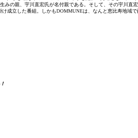
とDOMMUUNNEの生みの親、宇川直宏氏が名付親である。そして、
掛け成立した番組。しかもDOMMUNEは、なんと恵比寿地域
い！