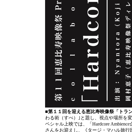
■第１１回を迎える恵比寿映像祭「トラン
わる術（すべ）｣と題し、視点や場所を
ペシャル上映では、「Hardcore Amb
さんをお迎えし、《タージ・マハル旅行団「旅