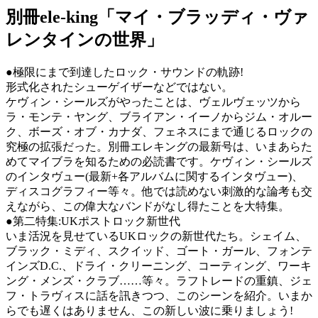
別冊ele-king「マイ・ブラッディ・ヴァ
レンタインの世界」
●極限にまで到達したロック・サウンドの軌跡!
形式化されたシューゲイザーなどではない。
ケヴィン・シールズがやったことは、ヴェルヴェッツから
ラ・モンテ・ヤング、ブライアン・イーノからジム・オルー
ク、ボーズ・オブ・カナダ、フェネスにまで通じるロックの
究極の拡張だった。別冊エレキングの最新号は、いまあらた
めてマイブラを知るための必読書です。ケヴィン・シールズ
のインタヴュー(最新+各アルバムに関するインタヴュー)、
ディスコグラフィー等々。他では読めない刺激的な論考も交
えながら、この偉大なバンドがなし得たことを大特集。
●第二特集:UKポストロック新世代
いま活況を見せているUKロックの新世代たち。シェイム、
ブラック・ミディ、スクイッド、ゴート・ガール、フォンテ
インズD.C.、ドライ・クリーニング、コーティング、ワーキ
ング・メンズ・クラブ……等々。ラフトレードの重鎮、ジェ
フ・トラヴィスに話を訊きつつ、このシーンを紹介。いまか
らでも遅くはありません、この新しい波に乗りましょう!