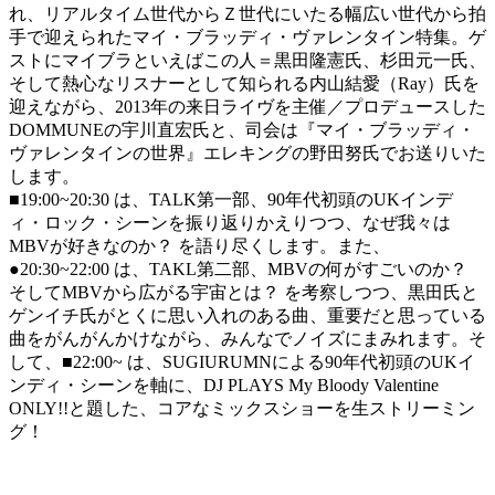
れ、リアルタイム世代からＺ世代にいたる幅広い世代から拍
手で迎えられたマイ・ブラッディ・ヴァレンタイン特集。ゲ
ストにマイブラといえばこの人＝黒田隆憲氏、杉田元一氏、
そして熱心なリスナーとして知られる内山結愛（Ray）氏を
迎えながら、2013年の来日ライヴを主催／プロデュースした
DOMMUNEの宇川直宏氏と、司会は『マイ・ブラッディ・
ヴァレンタインの世界』エレキングの野田努氏でお送りいた
します。
■19:00~20:30 は、TALK第一部、90年代初頭のUKインデ
ィ・ロック・シーンを振り返りかえりつつ、なぜ我々は
MBVが好きなのか？ を語り尽くします。また、
●20:30~22:00 は、TAKL第二部、MBVの何がすごいのか？
そしてMBVから広がる宇宙とは？ を考察しつつ、黒田氏と
ゲンイチ氏がとくに思い入れのある曲、重要だと思っている
曲をがんがんかけながら、みんなでノイズにまみれます。そ
して、■22:00~ は、SUGIURUMNによる90年代初頭のUKイ
ンディ・シーンを軸に、DJ PLAYS My Bloody Valentine
ONLY!!と題した、コアなミックスショーを生ストリーミン
グ！