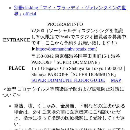
別冊ele-king「マイ・ブラッディ・ヴァレンタインの世
界」official
PROGRAM INFO
¥2,800（ソーシャルディスタンシングを意識
し30人限定でPeatixでスタジオ観覧者を募集中
ENTRANCE
です！ここから予約をお願い致します！）
▶︎
https://dommunembv.peatix.com
）
〒150-0042 東京都渋谷区宇田川町15-1 渋谷
PARCO9F「SUPER DOMMUNE」
PLACE
15-1 Udagawa-Cho Shibuya-ku Tokyo 150-0042｜
Shibuya PARCO9F「SUPER DOMMUNE」
SUPER DOMMUNE FLOOR GUIDE
MAP
＜新型 コロナウイルス等感染症予防および拡散防止対策に
ついて＞
発熱、咳、くしゃみ、全身痛、下痢などの症状がある
場合は、必ずご来場の前に医療機関にご相談いただ
き、指示に従って指定の医療機関にて受診してくださ
い。