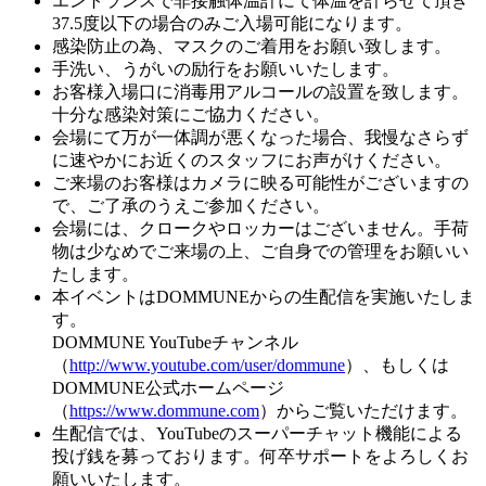
エントランスで非接触体温計にて体温を計らせて頂き
37.5度以下の場合のみご入場可能になります。
感染防止の為、マスクのご着用をお願い致します。
手洗い、うがいの励行をお願いいたします。
お客様入場口に消毒用アルコールの設置を致します。
十分な感染対策にご協力ください。
会場にて万が一体調が悪くなった場合、我慢なさらず
に速やかにお近くのスタッフにお声がけください。
ご来場のお客様はカメラに映る可能性がございますの
で、ご了承のうえご参加ください。
会場には、クロークやロッカーはございません。手荷
物は少なめでご来場の上、ご自身での管理をお願いい
たします。
本イベントはDOMMUNEからの生配信を実施いたしま
す。
DOMMUNE YouTubeチャンネル
（
http://www.youtube.com/user/dommune
）、もしくは
DOMMUNE公式ホームページ
（
https://www.dommune.com
）からご覧いただけます。
生配信では、YouTubeのスーパーチャット機能による
投げ銭を募っております。何卒サポートをよろしくお
願いいたします。