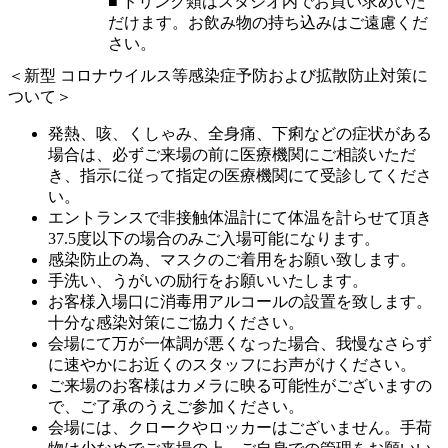
■ ドリンク類はスタジオ内でお買い求めいた
だけます。お飲み物の持ち込みはご遠慮くだ
さい。
＜新型 コロナウイルス等感染症予防および拡散防止対策に
ついて＞
発熱、咳、くしゃみ、全身痛、下痢などの症状がある
場合は、必ずご来場の前に医療機関にご相談いただ
き、指示に従って指定の医療機関にて受診してくださ
い。
エントランスで非接触体温計にて体温を計らせて頂き
37.5度以下の場合のみご入場可能になります。
感染防止の為、マスクのご着用をお願い致します。
手洗い、うがいの励行をお願いいたします。
お客様入場口に消毒用アルコールの設置を致します。
十分な感染対策にご協力ください。
会場にて万が一体調が悪くなった場合、我慢なさらず
に速やかにお近くのスタッフにお声がけください。
ご来場のお客様はカメラに映る可能性がございますの
で、ご了承のうえご参加ください。
会場には、クロークやロッカーはございません。手荷