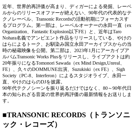
近年、世界的再評価が高まり、ディガーによる発掘、レーベ
ルからのリリースオファーが絶えない、90年代の代表的なテ
クノレーベル、Transonic Recordsの活動初期にフォーカスす
るプログラム。第一部は、レーベルオーナーの永田一直（ex
Organization、Fantastic Explosion以下FE）と、近年はTaro
Nohara名義でアンビエント作品をリリースしている、やけの
はらによるトーク、お馴染み国立永田アーカイブスからの当
時の秘蔵映像を公開。第二部は、2023年1月にアーカイブア
ルバムTransonic Works Plusをリリースし、ライブアクトは約
20年振りになるTomonori Sawada（ex Mind Design,Unreal、
FE）、久々のDOMMUNE出演、Suzukiski（ex FE）、Sigh
Society（PC-8、Interferon）によるスタジオライブ、永田一
直、やけのはらのDJを披露。
90年代テクノシーンを振り返るだけではなく、80～90年代日
本の知られざる音楽の世界的再評価の最新情報をお送りしま
す。
■TRANSONIC RECORDS（トランソニ
ック・レコーズ）