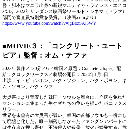
督・脚本はマニラ出身の新鋭マルティカ・ラミレス・エスコ
バル。2022年サンダンス映画祭ワールド・シネマ（ドラマ）
部門で審査員特別賞を受賞。（映画.comより）
https://www.youtube.com/watch?v=igBozSAl5WY
■MOVIE３：「コンクリート・ユート
ピア」監督：オム・テファ
2023年製作／130分／G／韓国／原題：Concrete Utopia／配
給：クロックワークス／劇場公開日：2024年1月5日
出演：イ・ビョンホン、パク・ソジュン、パク・ボヨン、キ
ム・ソヨン、パク・ジフ
大災害により荒廃した韓国・ソウルを舞台に、崩落を免れた
マンションに集まった生存者たちの争いを描いたパニックス
リラー。
世界を未曾有の大災害が襲い、韓国の首都ソウルも一瞬にし
て廃墟と化した。唯一崩落しなかったファングンアパートに
は生存者が押し寄せ、不法侵入や殺傷、放火が続発する。危