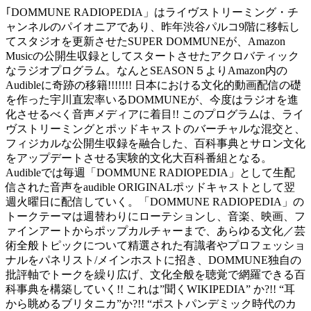
｢DOMMUNE RADIOPEDIA」はライヴストリーミング・チ
ャンネルのパイオニアであり、昨年渋谷パルコ9階に移転し
てスタジオを更新させたSUPER DOMMUNEが、Amazon
Musicの公開生収録としてスタートさせたアクロバティック
なラジオプログラム。なんとSEASON５よりAmazon内の
Audibleに奇跡の移籍!!!!!!! 日本における文化的動画配信の礎
を作った宇川直宏率いるDOMMUNEが、今度はラジオを進
化させるべく音声メディアに着目!! このプログラムは、ライ
ヴストリーミングとポッドキャストのバーチャルな混交と、
フィジカルな公開生収録を融合した、百科事典とサロン文化
をアップデートさせる実験的文化大百科番組となる。
Audibleでは毎週「DOMMUNE RADIOPEDIA」として生配
信された音声をaudible ORIGINALポッドキャストとして翌
週火曜日に配信していく。「DOMMUNE RADIOPEDIA」の
トークテーマは週替わりにローテションし、音楽、映画、フ
ァインアートからポップカルチャーまで、あらゆる文化／芸
術全般トピックについて精選された有識者やプロフェッショ
ナルをパネリスト/メインホストに招き、DOMMUNE独自の
批評軸でトークを繰り広げ、文化全般を聴覚で網羅できる百
科事典を構築していく!! これは”聞くWIKIPEDIA” か?!! “耳
から眺めるブリタニカ”か?!! “ポストパンデミック時代のカ