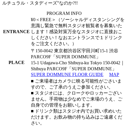
ルチュラル・スタディーズ”なのか?!!
PROGRAM INFO
¥0＜FREE＞（ソーシャルディスタンシングを
意識し緊急で無料スタジオ観覧者を募集いた
ENTRANCE
します！感染対策万全なスタジオに直接おこ
しください！なおエントランスで１ドリンク
をご注文ください。）
〒150-0042 東京都渋谷区宇田川町15-1 渋谷
PARCO9F「SUPER DOMMUNE」
PLACE
15-1 Udagawa-Cho Shibuya-ku Tokyo 150-0042｜
Shibuya PARCO9F「SUPER DOMMUNE」
SUPER DOMMUNE FLOOR GUIDE
MAP
■ ご来場者はカメラに映る可能性がごさいま
すので、ご了承のうえご参加ください。
■ スタジオには、クロークやロッカーござい
ません。手荷物は少なめでご来場のうえ、ご
自身での管理をお願いします。
■ ドリンク類はスタジオ内でお買い求めいた
だけます。お飲み物の持ち込みはご遠慮くだ
さい。