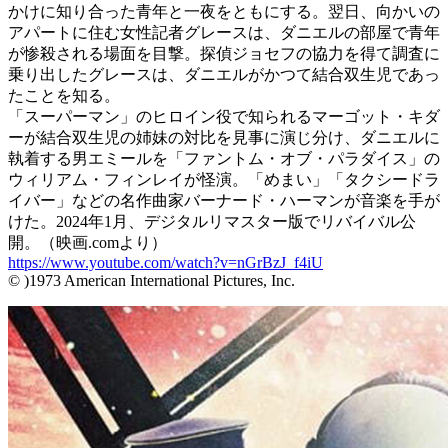
かけに知り合った青年と一夜をともにする。翌日、向かいの
アパートに住む女性記者グレースは、ダニエルの部屋で青年
が惨殺される場面を目撃。探偵ジョセフの協力を得て調査に
乗り出したグレースは、ダニエルがかつて結合双生児であっ
たことを知る。
「スーパーマン」のヒロイン役で知られるマーゴット・キダ
ーが結合双生児の姉妹の対比を見事に演じ分け、ダニエルに
執着する男エミールを「ファントム・オブ・パラダイス」の
ウィリアム・フィンレイが怪演。「めまい」「タクシードラ
イバー」などの名作曲家バーナード・ハーマンが音楽を手が
けた。2024年1月、デジタルリマスター版でリバイバル公
開。（映画.comより）
https://www.youtube.com/watch?v=nGrBzJ_f4iU
© )1973 American International Pictures, Inc.