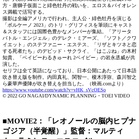
方・唐獅子仮面こと緋色牡丹の戦いを、エロス＆バイオレン
ス満載で活写する。
撮影は全編アメリカで行われ、主人公・緋色牡丹を演じる
「ボルケーノ 2023」のトリ・グリフィスを筆頭にキャスト
＆スタッフには国際色豊かなメンバーが集結。「アリータ
バトル・エンジェル」のデレク・ミアーズ、「ソフト／クワ
イエット」のステファニー・エステス、「リザとキツネと恋
する死者たち」のデビッド・サクライ、「はこぶね」の木村
知貴、「ベイビーわるきゅーれ 2ベイビー」の岩永丞威が共
演した。
セリフは全て英語になっており、日本公開にあたって日本語
吹き替え版を制作。内田真礼、関智一、榎木淳弥、森川智之
ら豪華声優陣が吹き替えを担当した。（映画.comより）
https://www.youtube.com/watch?v=vHK_sVcOESo
© 2022 GO NAGAI/DYNAMIC PLANNING・TOEI VIDEO
■MOVIE2：「レオノールの脳内ヒプナ
ゴジア（半覚醒）」監督：マルティ