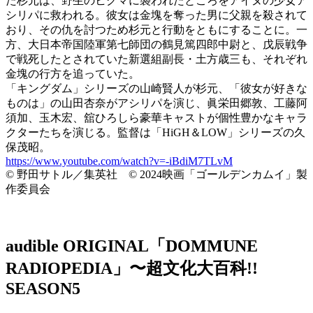
た杉元は、野生のヒグマに襲われたところをアイヌの少女ア
シリパに救われる。彼女は金塊を奪った男に父親を殺されて
おり、その仇を討つため杉元と行動をともにすることに。一
方、大日本帝国陸軍第七師団の鶴見篤四郎中尉と、戊辰戦争
で戦死したとされていた新選組副長・土方歳三も、それぞれ
金塊の行方を追っていた。
「キングダム」シリーズの山崎賢人が杉元、「彼女が好きな
ものは」の山田杏奈がアシリパを演じ、眞栄田郷敦、工藤阿
須加、玉木宏、舘ひろしら豪華キャストが個性豊かなキャラ
クターたちを演じる。監督は「HiGH＆LOW」シリーズの久
保茂昭。
https://www.youtube.com/watch?v=-iBdiM7TLvM
© 野田サトル／集英社 © 2024映画「ゴールデンカムイ」製
作委員会
audible ORIGINAL「DOMMUNE
RADIOPEDIA」〜超文化大百科!!
SEASON5