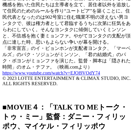
機感を抱いた住民たちは主導者を立て、居住者以外を追放し
て住民のためのルールを作り“ユートピア”を築くことに。住
民代表となったのは902号室に住む職業不明の冴えない男ヨ
ンタクで、彼は権力者として君臨するうちに次第に狂気をあ
らわにしていく。そんなヨンタクに傾倒していくミンソン
と、不信感を抱く妻ミョンファ。やがてヨンタクの支配が頂
点に達した時、思いもよらない争いが幕を開ける。
「非常宣言」のイ・ビョンホンが支配者ヨンタク、「マーベ
ルズ」のパク・ソジュンがミンソン、「君の結婚式」のパ
ク・ボヨンがミョンファを演じた。監督・脚本は「隠された
時間」のオム・テファ。（映画.comより）
https://www.youtube.com/watch?v=EJOl9VOdY74
© 2023 LOTTE ENTERTAINMENT & CLIMAX STUDIO, INC.
ALL RIGHTS RESERVED.
■MOVIE４：「TALK TO MEトーク・
トゥ・ミー」監督：ダニー・フィリッ
ポウ、マイケル・フィリッポウ