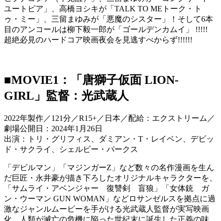
ユートピア」、高橋ヨシキが「TALK TO MEトーク・ト
ゥ・ミー」、三留まゆみが「悪魔のシスター」！そして6本
目のアンコールは柳下毅一郎が「ゴールデンカムイ」 !!!!!
超絶必見のハードコア映画夜会を見逃すべからず!!!!!!
■MOVIE1：「唐獅子仮面 LION-
GIRL」監督：光武蔵人
2022年製作／121分／R15+／日本／配給：エクストリーム／
劇場公開日：2024年1月26日
出演：トリ・グリフィス、ダミアン・T・レイベン、デビッ
ド・サクライ、シェルビー・パークス
「デビルマン」「マジンガーZ」など数々の名作漫画を生ん
だ巨匠・永井豪が描き下ろしたオリジナルキャラクターを、
「サムライ・アベンジャー 復讐剣 盲狼」「女体銃 ガ
ン・ウーマン GUN WOMAN」などロサンゼルスを拠点に過
激なジャンルムービーを手がける光武蔵人監督が実写映画
化。人類が滅亡の危機に陥った世紀末に誕生した正義の味