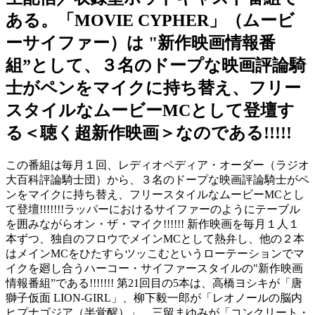
ある。「MOVIE CYPHER」（ムービ
ーサイファー）は "新作映画情報番
組”として、３名のドープな映画評論騎
士がペンをマイクに持ち替え、フリー
スタイルなムービーMCとして登壇す
る＜聴く超新作映画＞なのである!!!!!
この番組は毎月１回、レディオペディア・オーダー（ラジオ
大百科評論騎士団）から、３名のドープな映画評論騎士がペ
ンをマイクに持ち替え、フリースタイルなムービーMCとし
て登壇!!!!!!!ラッパーにおけるサイファーのようにテーブル
を囲みながらオン・ザ・マイク!!!!!! 新作映画を毎月１人１
本ずつ、独自のフロウでメインMCとして熱弁し、他の２本
はメインMCをひたすらツッこむというローテーションでマ
イクを廻し合うハーコー・サイファースタイルの"新作映画
情報番組”である!!!!!!! 第21回目の5本は、高橋ヨシキが「唐
獅子仮面 LION-GIRL」、柳下毅一郎が「レオノールの脳内
ヒプナゴジア（半覚醒）」、三留まゆみが「コンクリート・