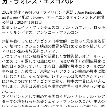
カ・ラミレス・エスコバル
2022年製作／99分／G／フィリピン／原題：Ang Pagbabalik
ng Kwago／配給：Foggy、アークエンタテインメント／劇場
公開日：2024年1月13日
出演：シェイラ・フランチェスコ、ボン・カブレラ、ロッキ
ー・サルンビデス、アンソニー・ファルコン
頭部を強打してヒプナゴジア（半覚醒）に陥った元映画監督
が、脳内でアクション映画の世界を駆けめぐる姿を描いたフ
ィリピン発の奇想天外コメディ。
かつてフィリピン映画界で活躍した女性監督レオノール・レ
イエスは、引退して72歳になり、借金や息子との関係悪化に
悩む日々を送っていた。ある日、新聞で脚本コンクールの記
事を目にした彼女は、未完だったアクション映画の脚本に取
り組むことに。そんな矢先、レオノールは落ちてきたテレビ
に頭をぶつけてヒプナゴジアに陥り、脚本の世界に入り込ん
でしまう。息子は必死に母を現実の世界へ引き戻そうとする
が……。
フィリピン人として初めて英国ロイヤル・ナショナル・シア
ターで公演を行った名優シェイラ・フランシスコが、主人公
レオノールをチャーミングかつエネルギッシュに演じた。監