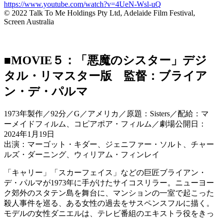
https://www.youtube.com/watch?v=4UeN-Wsl-uQ
© 2022 Talk To Me Holdings Pty Ltd, Adelaide Film Festival,
Screen Australia
■MOVIE５：「悪魔のシスター」デジ
タル・リマスター版 監督：ブライア
ン・デ・パルマ
1973年製作／92分／G／アメリカ／原題：Sisters／配給：マ
ーメイドフィルム、コピアポア・フィルム／劇場公開日：
2024年1月19日
出演：マーゴット・キダー、ジェニファー・ソルト、チャー
ルズ・ダーニング、ウィリアム・フィンレイ
「キャリー」「スカーフェイス」などの巨匠ブライアン・
デ・パルマが1973年に手がけたサイコスリラー。ニューヨー
ク郊外のスタテン島を舞台に、マンションの一室で起こった
殺人事件を巡る、ある女性の過去をサスペンスフルに描く。
モデルの女性ダニエルは、テレビ番組のエキストラ役をきっ