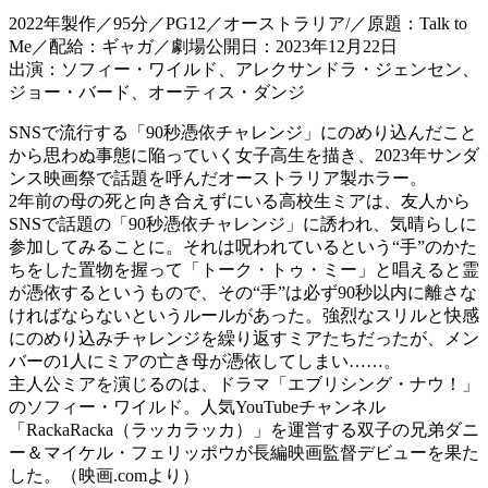
2022年製作／95分／PG12／オーストラリア/／原題：Talk to
Me／配給：ギャガ／劇場公開日：2023年12月22日
出演：ソフィー・ワイルド、アレクサンドラ・ジェンセン、
ジョー・バード、オーティス・ダンジ
SNSで流行する「90秒憑依チャレンジ」にのめり込んだこと
から思わぬ事態に陥っていく女子高生を描き、2023年サンダ
ンス映画祭で話題を呼んだオーストラリア製ホラー。
2年前の母の死と向き合えずにいる高校生ミアは、友人から
SNSで話題の「90秒憑依チャレンジ」に誘われ、気晴らしに
参加してみることに。それは呪われているという“手”のかた
ちをした置物を握って「トーク・トゥ・ミー」と唱えると霊
が憑依するというもので、その“手”は必ず90秒以内に離さな
ければならないというルールがあった。強烈なスリルと快感
にのめり込みチャレンジを繰り返すミアたちだったが、メン
バーの1人にミアの亡き母が憑依してしまい……。
主人公ミアを演じるのは、ドラマ「エブリシング・ナウ！」
のソフィー・ワイルド。人気YouTubeチャンネル
「RackaRacka（ラッカラッカ）」を運営する双子の兄弟ダニ
ー＆マイケル・フェリッポウが長編映画監督デビューを果た
した。（映画.comより）