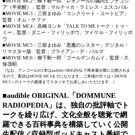
■MOVIE MC2：柳下毅一郎「レオノールの脳内ヒプナゴジ
ア（半覚醒）」監督：マルティカ・ラミレス・エスコバル
■MOVIE MC3：三留まゆみ「コンクリート・ユートピア」
監督：オム・テファ
■MOVIE MC4：高橋ヨシキ「TALK TO MEトーク・トゥ・
ミー」監督：ダニー・フィリッポウ、マイケル・フィリッポ
ウ
■MOVIE MC5：三留まゆみ「悪魔のシスター」デジタル・
リマスター版 監督：ブライアン・デ・パルマ
■MOVIE MC6：柳下毅一郎「ゴールデンカムイ」監督：久
保茂昭
（なお、アンコールの1本はaudible ORIGINALで再来週火曜に公開されま
すので、配信はMOVIE MC4までになります。ご来場の方々は＜MOVIE
MC5＞のトークの最後までスタジオでお楽しみいただけます。）
■audible ORIGINAL「DOMMUNE
RADIOPEDIA」は、独自の批評軸でト
ークを繰り広げ、文化全般を聴覚で網
羅できる百科事典を構築していく公開
生配信／収録型ポッドキャスト番組で