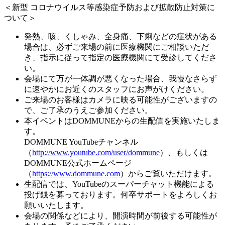
＜新型 コロナウイルス等感染症予防および拡散防止対策に
ついて＞
発熱、咳、くしゃみ、全身痛、下痢などの症状がある
場合は、必ずご来場の前に医療機関にご相談いただ
き、指示に従って指定の医療機関にて受診してくださ
い。
会場にて万が一体調が悪くなった場合、我慢なさらず
に速やかにお近くのスタッフにお声がけください。
ご来場のお客様はカメラに映る可能性がございますの
で、ご了承のうえご参加ください。
本イベントはDOMMUNEからの生配信を実施いたしま
す。
DOMMUNE YouTubeチャンネル
（
http://www.youtube.com/user/dommune
）、もしくは
DOMMUNE公式ホームページ
（
https://www.dommune.com
）からご覧いただけます。
生配信では、YouTubeのスーパーチャット機能による
投げ銭を募っております。何卒サポートをよろしくお
願いいたします。
会場の関係などにより、開演時間が前後する可能性が