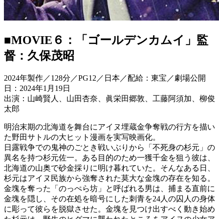
■MOVIE６：「ゴールデンカムイ」監
督：久保茂昭
2024年製作／128分／PG12／日本／配給：東宝／劇場公開
日：2024年1月19日
出演：山崎賢人、山田杏奈、眞栄田郷敦、工藤阿須加、柳俊
太郎
明治末期の北海道を舞台にアイヌ埋蔵金争奪戦の行方を描い
た野田サトルの大ヒット漫画を実写映画化。
日露戦争での鬼神のごとき戦いぶりから「不死身の杉元」の
異名を持つ杉元佐一。ある目的のため一獲千金を狙う彼は、
北海道の山奥で砂金採りに明け暮れていた。そんなある日、
杉元はアイヌ民族から強奪された莫大な金塊の存在を知る。
金塊を奪った「のっぺら坊」と呼ばれる男は、捕まる直前に
金塊を隠し、その在処を暗号にした刺青を24人の囚人の身体
に彫って彼らを脱獄させた。金塊を見つけ出すべく動き始め