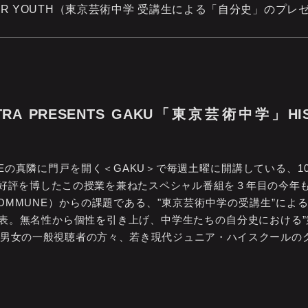
 of SUPER YOUTH（東京芸術中学 受講生による「自分史」のプ
TRA PRESENTS GAKU「東京芸術中学」HIST
OMMUNEの真隣に門戸を開く＜GAKU＞で毎週土曜に開講している
好評を博したこの授業を兼ねたスペシャル番組を３年目の今年
OMMUNE）からの課題である、"東京芸術中学の受講生”によ
表。無名性から個性を引き上げ、中学生たちの自分史における”
男女の一般視聴者の方々、若き現代ジュニア・ハイスクールのクリエイ