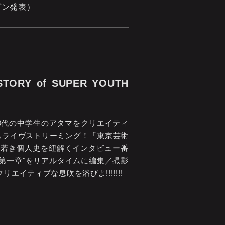
レゼン発表）
ORY of SUPER YOUTH
、10代の中学生のアタマをクリエイティ
もライヴストリーミング！「東京芸術
る若き個人史を紐解くインタビュー番
第一章"をリアルタイムに編集／撮影
ティブな息吹を浴びよ!!!!!!!