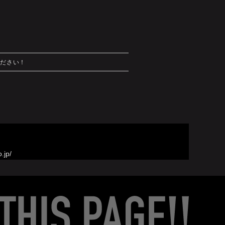
ください！
Still working 