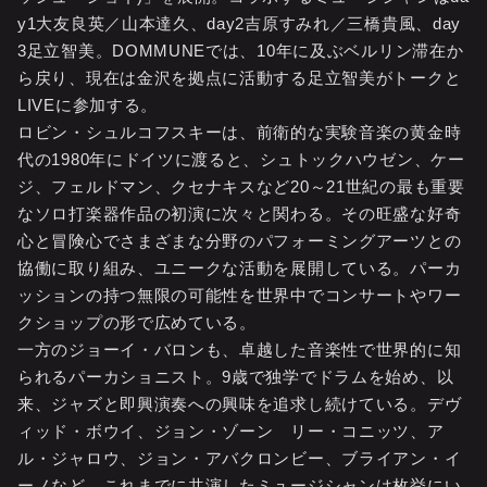
y1大友良英／山本達久、day2吉原すみれ／三橋貴風、day
3足立智美。DOMMUNEでは、10年に及ぶベルリン滞在か
ら戻り、現在は金沢を拠点に活動する足立智美がトークと
LIVEに参加する。
ロビン・シュルコフスキーは、前衛的な実験音楽の黄金時
代の1980年にドイツに渡ると、シュトックハウゼン、ケー
ジ、フェルドマン、クセナキスなど20～21世紀の最も重要
なソロ打楽器作品の初演に次々と関わる。その旺盛な好奇
心と冒険心でさまざまな分野のパフォーミングアーツとの
協働に取り組み、ユニークな活動を展開している。パーカ
ッションの持つ無限の可能性を世界中でコンサートやワー
クショップの形で広めている。
一方のジョーイ・バロンも、卓越した音楽性で世界的に知
られるパーカショニスト。9歳で独学でドラムを始め、以
来、ジャズと即興演奏への興味を追求し続けている。デヴ
ィッド・ボウイ、ジョン・ゾーン リー・コニッツ、ア
ル・ジャロウ、ジョン・アバクロンビー、ブライアン・イ
ーノなど、これまでに共演したミュージシャンは枚挙にい