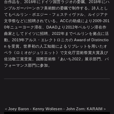
台作品を、2016年にドイツ国営ラジオの委嘱、2018年にハ
ンブルガーバーンホフ美術館の委嘱で制作する。詩人とし
てもベルリン・ポエジー・フェスティヴァル、ルイジアナ
文学祭などに招聘されている。ACCの助成により2009-201
0年ニューヨーク滞在、DAADより2012年ベルリン滞在作
曲家としてドイツに招聘、2022年までベルリンを拠点に活
動。2019年アルス・エレクトロニカの Award of Distinctio
n を受賞。世界初の人工知能によるリブレットを用いたオ
ペラ《ロミオがジュリエット》で文化庁芸術祭賞大賞及び
佐治敬三賞受賞。国際芸術祭「あいち2022」展示部門、パ
フォーマンス部門に参加。
＜Joey Baron - Kenny Wollesen - John Zorn: KARAIM＞