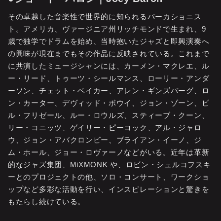
その卓越した音楽性で世界的に知られるパーカショニス
ト。アメリカ、ヴァージニア州リッチモンドで生まれ、9
歳で独学でドラムを始め、当時抱いたジャズと即興演奏へ
の興味が現在までもその作品に反映されている。これまで
に共演したミュージシャンには、カーメン・マクレエ、ル
ー・リード、トゥーツ・シールマンス、ローリー・アンダ
ーソン、チェット・ベイカー、アレン・ギンズバーグ、ロ
ン・カーター、デヴィッド・ボウイ、ジョン・ゾーン、ビ
ル・フリゼール、ルー・ロウルズ、スティーブ・クーン、
リー・コニッツ、ゲイリー・ピーコック、アル・ジャロ
ウ、ジョン・アバクロンビー、ブライアン・イーノ、ジ
ム・ホール、ジョー・ロヴァーノなどがいる。近年は革新
的なジャズ集団、MiXMONK や、ロビン・シュルコフスキ
ーとのプロジェクトの他、ソロ・コンサート、ワークショ
ップなど多彩な活動を行い、インスピレーションと驚きを
もたらし続けている。