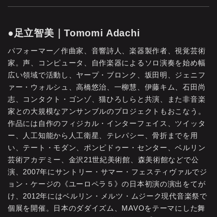
●足立智美｜Tomomi Adachi
パフォーマー／作曲家、音響詩人、楽器製作者、視覚芸術
家。声、コンピュータ、自作楽器によるソロ演奏を始め幅
広い領域で活動し、ヤープ・ブロンク、坂田明、ジェニフ
ァー・ウォルシュ、高橋悠治、一柳慧、伊藤キム、石田尚
志、コンタクト・ゴンゾ、猫ひろしらと共演、また非音楽
家との大規模なアンサンブルのプロジェクトもおこなう。
作品には自作のフィジカル・インターフェイス、ツイッタ
ー、人工知能から人工衛星、テレパシー、骨折までを用
い、テート・モダン、ポンピドゥー・センター、ベルリン
芸術アカデミー、金沢21世紀美術館、森美術館などで公
演、2007年にサントリー・サマー・フェスティヴァルでジ
ョン・ケージの《ユーロペラ５》の日本初演の演出をてが
け、2012年にはベルリン・メルツ・ムジーク現代音楽祭で
個展を開催。日本のダダイズム、MAVOをテーマにした舞