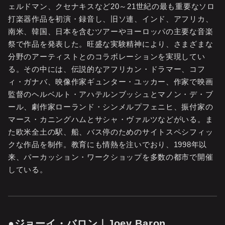
ェルドマン、クセナキスなど20～21世紀の最も重要なソロ
打楽器作品を初演・録音し、旧ソ連、インド、アフリカ、
南米、韓国、日本を含むツアーやヨーロッパの主要な音楽
祭で作品を発表した。旺盛な実験精神により、さまざまな
分野のアーティストとのコラボレーションを実現してい
る。その中には、伝説的なアフリカン・ドラマー、コフ
ィ・ガナバ、映像作家ギュンター・ユッカー、作家で映画
監督のヘルベルト・アハテルンブッシュとマノン・デ・ブ
ール、劇作家ローランド・シンメルプフェニヒ、振付家の
マース・カニングハムとサシャ・ヴァルツなどがいる。ま
た欧米全土の駅、船、バス停のためのサイトスペシフィッ
クな作品を制作。教育にも情熱を注いでおり、1998年以
来、パーカッション・ワークショップを多数の都市で開催
している。
●ジョーイ・バロン｜Joey Baron