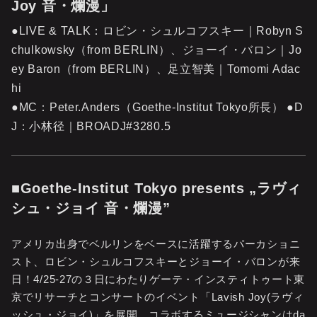
Joy 音・爛漫」
●LIVE & TALK：ロビン・シュルコフスキー｜Robyn S
chulkowsky（from BERLIN）、ジョーイ・バロン｜Jo
ey Baron（from BERLIN）、足立智美｜Tomomi Adac
hi
●MC：Peter.Anders（Goethe-Institut Tokyo所長） ●D
J：小林径｜BROADJ#3280.5
■Goethe-Institut Tokyo presents „ラヴィ
シュ・ジョイ 音・爛漫”
アメリカ出身でベルリンをベースに活躍するパーカショニ
スト、ロビン・シュルコフスキーとジョーイ・バロンが来
日！4/25-27の３日にわたりゲーテ・インスティトゥート東
京でリサーチとコンサートのイベント「Lavish Joy(ラヴィ
ッシュ・ジョイ)」を展開。コラボするミュージシャンはda