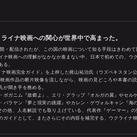
』
、ウクライナ映画への関心が世界中で高まった。
開・配信されたが、この国の映画について知る手段はきわめて
イナ映画への理解がなかなか進まない中、日本で初めての、ウ
ある。
ライナ映画完全ガイド』を上梓した梶山祐治氏（ウズベキスタン
の映画作品の断片映像を流しながら、映画の見どころや本書の
氏が聞き手を務める。
・ボガニム『故郷よ』、エリ・グラップ『オルガの翼』やセル
・バラヤン『夢と現実の跳躍』やカレン・ゲヴォルキャン『海
その他、人名解説でも取り上げている、代表作『ゲーマー』の
のガイドとして、またさらにその内容を補完する、ウクライナ