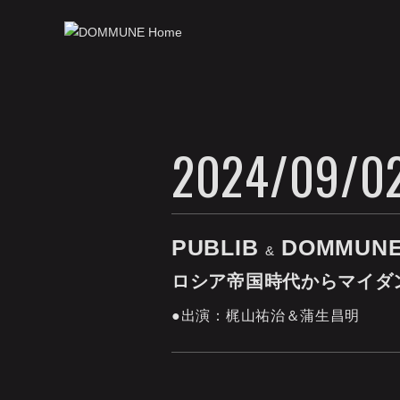
2024/09/02
PUBLIB
DOMMUN
&
ロシア帝国時代からマイダ
●出演：梶山祐治＆蒲生昌明