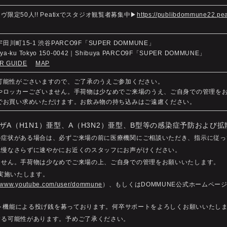
ヴ限定50人!! Peatixでスタジオ観覧者募集中▶︎
https://publibdommune22.pea
宇田川町15-1 渋谷PARCO9F「SUPER DOMMUNE」
buya-ku Tokyo 150-0042｜Shibuya PARCO9F「SUPER DOMMUNE」
R GUIDE
MAP
る可能性がごさいますので、ご了承のうえご参加ください。
クやロッカーございません。手荷物は少なめでご来場のうえ、ご自身での管理を
内でお買い求めいただけます。お飲み物の持ち込みはご遠慮ください。
ザA（H1N1）亜型、A（H3N2）亜型、B型等の感染症予防および
の症状がある場合は、必ずご来場の前に医療機関にご相談いただき、指示に従っ
我慢なさらずに速やかにお近くのスタッフにお声がけください。
ません。手荷物は少なめでご来場の上、ご自身での管理をお願いいたします。
を実施いたします。
//www.youtube.com/user/dommune
）、もしくはDOMMUNE公式ホームペー
ャット機能による投げ銭を募っております。何卒サポートをよろしくお願いいたし
する可能性があります。予めご了承ください。