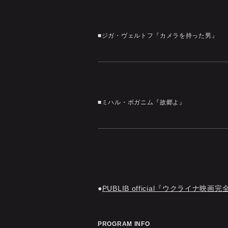
■ジガ・ヴェルトフ『カメラを持った男』
■ミハル・ボガニム『故郷よ』
PUBLIB official『ウクライナ映画
PROGRAM INFO