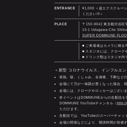
ENTRANCE
¥1,000 ＜超エクスクルーシ
ください!!!＞
PLACE
〒150-0042 東京都渋谷区
15-1 Udagawa-Cho Shi
SUPER DOMMUNE FLOO
■ ご来場者はカメラに映
■ スタジオには、クロー
■ ドリンク類はスタジオ
＜新型 コロナウイルス、インフルエン
発熱、咳、くしゃみ、全身痛、下痢など
会場にて万が一体調が悪くなった場合、
会場には、クロークやロッカーはござい
本イベントはDOMMUNEからの生配信
DOMMUNE YouTubeチャンネル（
http:
ただけます。
生配信では、YouTubeのスーパーチ
会場の関係などにより、開演時間が前後