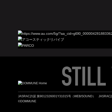
JASRAC許諾 第9012326001Y31015号（WEB/SOUND）
JASRAC
©︎DOMMUNE