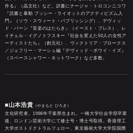
作る』（晶文社）など。訳書にナージャ・トロコンニコワ
『読書と暴動 プッシー・ライオットのアクティビズム入
門』（ソウ・スウィート・パブリッシング）、デヴィッ
ド・バーン『音楽のはたらき』（イースト・プレス）、レ
イチェル・イグノトフスキー『社会を変えた50人の女性ア
ーティストたち』（創元社）、ヴィクトリア・ブロークス
／ジェフリー・マーシュ編『デヴィッド・ボウイ・イズ』
（スペースシャワー・ネットワーク）など多数。
■山本浩貴
（やまもと ひろき）
文化研究者。1986年千葉県生まれ。一橋大学社会学部卒業
後、ロンドン芸術大学にて修士号・博士号取得。香港理工
大学ポストドクトラルフェロー、東京藝術大学大学院国際