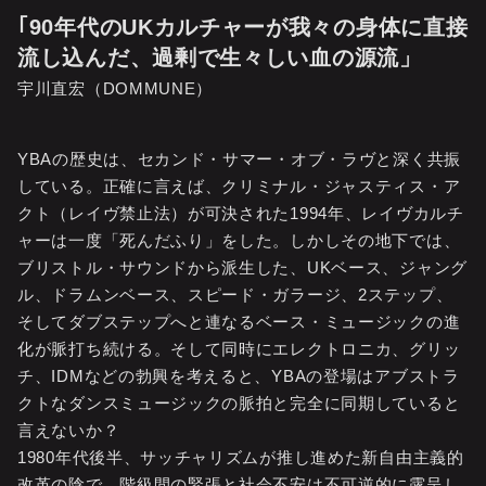
｢90年代のUKカルチャーが我々の身体に直接
流し込んだ、過剰で生々しい血の源流」
宇川直宏（DOMMUNE）
YBAの歴史は、セカンド・サマー・オブ・ラヴと深く共振
している。正確に言えば、クリミナル・ジャスティス・ア
クト（レイヴ禁止法）が可決された1994年、レイヴカルチ
ャーは一度「死んだふり」をした。しかしその地下では、
ブリストル・サウンドから派生した、UKベース、ジャング
ル、ドラムンベース、スピード・ガラージ、2ステップ、
そしてダブステップへと連なるベース・ミュージックの進
化が脈打ち続ける。そして同時にエレクトロニカ、グリッ
チ、IDMなどの勃興を考えると、YBAの登場はアブストラ
クトなダンスミュージックの脈拍と完全に同期していると
言えないか？
1980年代後半、サッチャリズムが推し進めた新自由主義的
改革の陰で、階級間の緊張と社会不安は不可逆的に露呈し