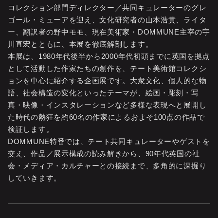
コレクション部門ディレクター／共同キュレーターのグレ
ゴール・ミューアを迎え、文化研究者の山本浩貴、ライタ
ー、翻訳者の野中モモ、現在美術家・DOMMUNE主宰の宇
川直宏とともに、本展を徹底解剖します。
本展は、1980年代後半から2000年代初頭までに英国を拠点
として活動した作家たちの創作を、テート美術館コレクシ
ョンを中心に紹介する企画展です。大衆文化、個人的な物
語、社会構造の変化といったテーマが、絵画・彫刻・写
真・映像・インスタレーションなど多様な表現へと展開し
た時代の熱狂を約60名の作家によるおよそ100点の作品で
検証します。
DOMMUNE特番では、テート共同キュレーターやゲストを
交え、作品／展示構成の読み解きから、90年代英国の社
会・メディア・カルチャーとの接続まで、多角的に深掘り
していきます。