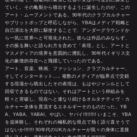
ていく。その亀裂から噴出するように誕生したのが、この
アート・ムーブメントである。90年代のクラブカルチャー
やブリットポップと呼応しながら、YBAはメディア戦略と
自己演出を大胆に駆使することで、アンダーグラウンドか
ら一気に世界へと可視化された。彼らは作品のみならず、
その振る舞いと語られ方を含めて「表現」とし、アートと
マスメディアの境界を意図的に攪乱し、90年代イギリス文
化の象徴的存在へと飛躍していったのである。
アート、音楽、映画、ファッション、クラブカルチャー、
そしてインターネット….. 複数のメディアが臨界点で交錯
する現場から噴出したその表現は、もはやジャンルとして
回収できるものではない。それはアートという枠組みを
軽々と突破し、現在へと連なり続けるオルタナティヴ・カ
ルチャー全体を貫流するエネルギーそのものだった。YB
A、YABA、YABAI、やばい、ヤバイ!!!!!!!!! いまこそ、YBA
を追体験し、それぞれの極私的な視点で熱く語り直そうで
はないか!!!!!!! 90年代のUKカルチャーが我々の身体に直接