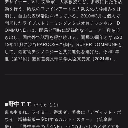
デザイナー、VJ、文筆家、大学教授など、多岐にわたる活
動を行う。既成のファインアートと大衆文化の枠組みを抹
消し、自由な表現活動を行っている。2010年3月に個人で
開局したライブストリーミングスタジオ兼チャンネル「D
OMMUNE」は、開局と同時に記録的なビューアー数を叩
き出し、国内外で話題を呼び続ける。開局10周年となる20
19年11月に渋谷PARCO9Fに移転。SUPER DOMMUNEと
して、最前衛テクノロジーと共に進化を遂げた。令和2年
度（第71回）芸術選奨文部科学大臣賞受賞（2021年）。
■野中モモ
（のなか もも）
東京生まれ。ライター、翻訳者。著書に『デヴィッド・ボ
ウイ 増補新版―変幻するカルト・スター』（筑摩書
房）、『野中モモの「ZINE」 小さなわたしのメディアを