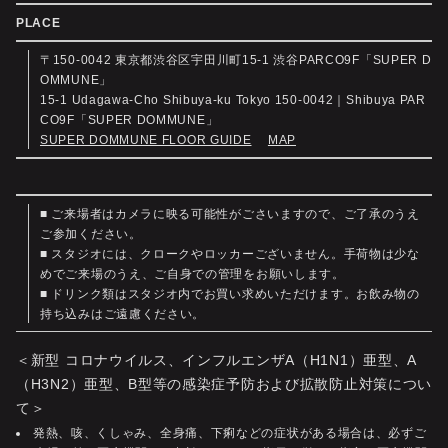
PLACE
〒150-0042 東京都渋谷区宇田川町15-1 渋谷PARCO9F「SUPER D
OMMUNE」
15-1 Udagawa-Cho Shibuya-ku Tokyo 150-0042｜Shibuya PAR
CO9F「SUPER DOMMUNE」
SUPER DOMMUNE FLOOR GUIDE
MAP
■ ご来場者はカメラに映る可能性がごさいますので、ご了承のうえ
ご参加ください。
■ スタジオには、クロークやロッカーございません。手荷物は少な
めでご来場のうえ、ご自身での管理をお願いします。
■ ドリンク類はスタジオ内でお買い求めいただけます。お飲み物の
持ち込みはご遠慮ください。
＜新型 コロナウイルス、インフルエンザA（H1N1）亜型、A
（H3N2）亜型、B型等の感染症予防および拡散防止対策につい
て＞
発熱、咳、くしゃみ、全身痛、下痢などの症状がある場合は、必ずご