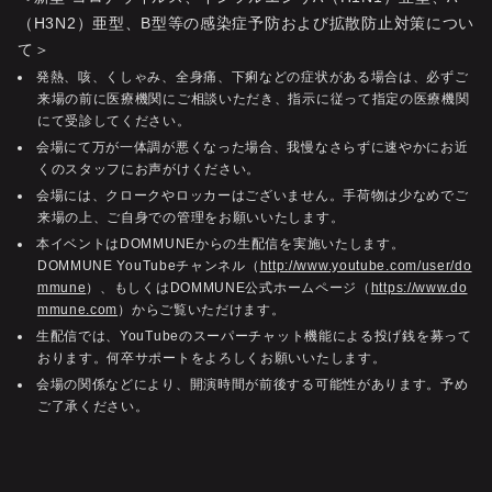
（H3N2）亜型、B型等の感染症予防および拡散防止対策につい
て＞
発熱、咳、くしゃみ、全身痛、下痢などの症状がある場合は、必ずご
来場の前に医療機関にご相談いただき、指示に従って指定の医療機関
にて受診してください。
会場にて万が一体調が悪くなった場合、我慢なさらずに速やかにお近
くのスタッフにお声がけください。
会場には、クロークやロッカーはございません。手荷物は少なめでご
来場の上、ご自身での管理をお願いいたします。
本イベントはDOMMUNEからの生配信を実施いたします。
DOMMUNE YouTubeチャンネル（
http://www.youtube.com/user/do
mmune
）、もしくはDOMMUNE公式ホームページ（
https://www.do
mmune.com
）からご覧いただけます。
生配信では、YouTubeのスーパーチャット機能による投げ銭を募って
おります。何卒サポートをよろしくお願いいたします。
会場の関係などにより、開演時間が前後する可能性があります。予め
ご了承ください。