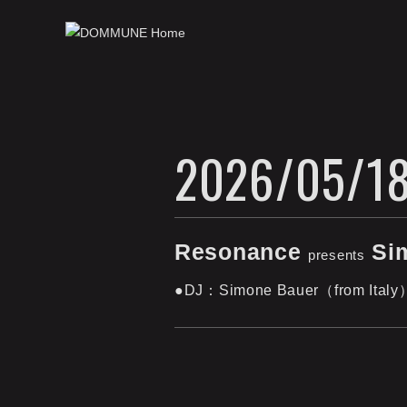
2026/05/18
Resonance
Sim
presents
●DJ：Simone Bauer（from Ital