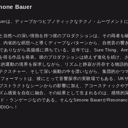
mone Bauer
 Bauerは、ディープかつヒプノティックなテクノ・ムーヴメン
と自然への深い情熱を持つ彼のプロダクションは、その両者を
。内省的な瞑想へと導くディープなパターンから、自然音の響
がら高揚感に満ちている。近年では、Sure Thing、Annulled
を得る作品を発表。彼のプロダクションは絶えず進化を続け、
体的運動の境界を探求しながら、リズムと静寂が共存する物語
テクスチャー、そして深い振動の中を漂いながら、集団的かつ
うフォーマットは、彼にとって音響探求の実験場でもある。UK
ブストラクトなシーンからの影響に加え、アコースティックや
ズム感覚を自在に融合。その結果として生まれるのは、感情的
ゲージなのである。そんなSimone BauerがResonance
DIOへ！