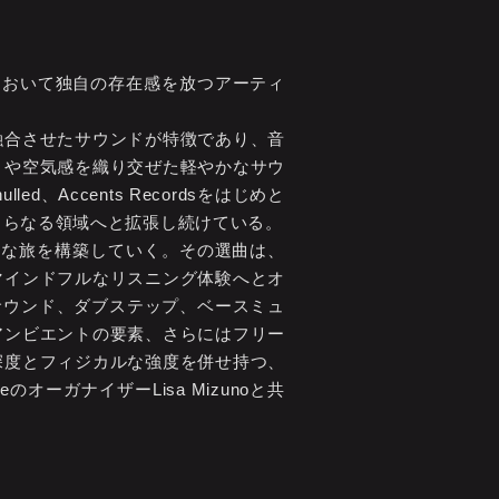
トにおいて独自の存在感を放つアーティ
融合させたサウンドが特徴であり、音
きや空気感を織り交ぜた軽やかなサウ
、Accents Recordsをはじめと
さらなる領域へと拡張し続けている。
的な旅を構築していく。その選曲は、
マインドフルなリスニング体験へとオ
サウンド、ダブステップ、ベースミュ
アンビエントの要素、さらにはフリー
深度とフィジカルな強度を併せ持つ、
のオーガナイザーLisa Mizunoと共