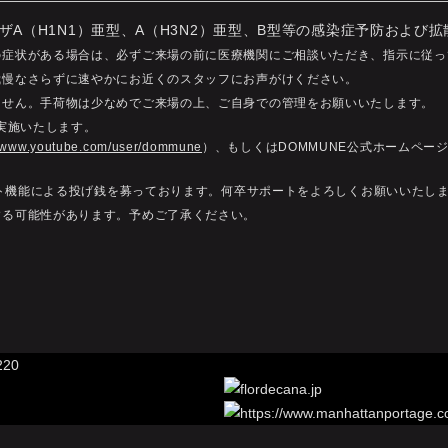
ザA（H1N1）亜型、A（H3N2）亜型、B型等の感染症予防および
の症状がある場合は、必ずご来場の前に医療機関にご相談いただき、指示に従っ
我慢なさらずに速やかにお近くのスタッフにお声がけください。
ません。手荷物は少なめでご来場の上、ご自身での管理をお願いいたします。
を実施いたします。
//www.youtube.com/user/dommune
）、もしくはDOMMUNE公式ホームペー
ャット機能による投げ銭を募っております。何卒サポートをよろしくお願いいたし
する可能性があります。予めご了承ください。