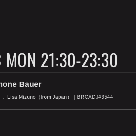
 MON 21:30-23:30
one Bauer
y）、Lisa Mizuno（from Japan）｜BROADJ#3544