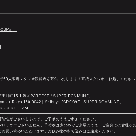
開催決定！
]
ーシヴ50人限定スタジオ観覧者を募集いたします！直接スタジオにお越しくださ
宇田川町15-1 渋谷PARCO9F「SUPER DOMMUNE」
buya-ku Tokyo 150-0042｜Shibuya PARCO9F「SUPER DOMMUNE」
R GUIDE
MAP
る可能性がごさいますので、ご了承のうえご参加ください。
クやロッカーございません。手荷物は少なめでご来場のうえ、ご自身での管理を
内でお買い求めいただけます。お飲み物の持ち込みはご遠慮ください。