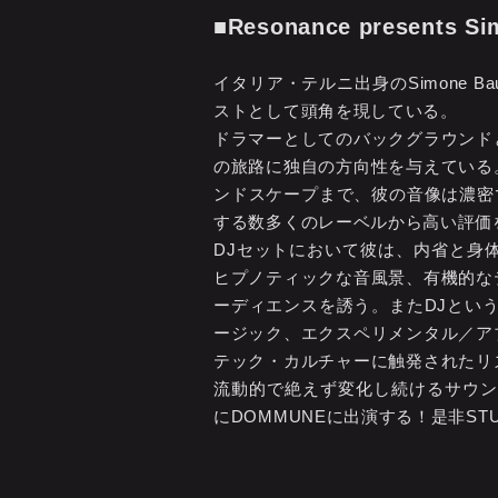
■Resonance presents Si
イタリア・テルニ出身のSimone
ストとして頭角を現している。
ドラマーとしてのバックグラウンド
の旅路に独自の方向性を与えている
ンドスケープまで、彼の音像は濃密でありな
する数多くのレーベルから高い評価
DJセットにおいて彼は、内省と身
ヒプノティックな音風景、有機的な
ーディエンスを誘う。またDJとい
ージック、エクスペリメンタル／ア
テック・カルチャーに触発されたリ
流動的で絶えず変化し続けるサウンド・ラン
にDOMMUNEに出演する！是非STU