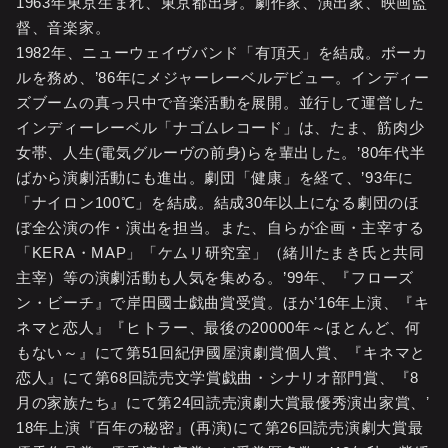
1963年東京生まれ、東京都出身。劇作家、演出家、映画監
督、音楽家。
1982年、ニューウェイヴバンド「有頂天」を結成。ボーカ
ルを務め、’86年にメジャーレーベルデビュー。インディー
ズブームの真っ只中で音楽活動を展開。並行して運営した
インディーレーベル「ナゴムレコード」は、たま、筋肉少
女帯、人生(電気グルーヴの前身)らを輩出した。’80年代半
ばから演劇活動にも進出。劇団「健康」を経て、’93年に
「ナイロン100℃」を結成。結成30年以上になる劇団のほ
ぼ全公演の作・演出を担当。また、自らが企画・主宰する
「KERA・MAP」「ケムリ研究室」（緒川たまき氏と共同
主宰）等の演劇活動も人気を集める。’99年、『フローズ
ン・ビーチ』で岸田國士戯曲賞受賞。ほかʼ16年上演、『キ
ネマと恋人』『ヒトラー、最後の20000年～ほとんど、何
もない～』にて第51回紀伊國屋演劇賞個人賞、『キネマと
恋人』にて第68回読売文学賞戯曲・シナリオ部門賞、『8
月の家族たち』にて第24回読売演劇大賞最優秀演出家賞、ʼ
18年上演『百年の秘密』(再演)にて第26回読売演劇大賞最