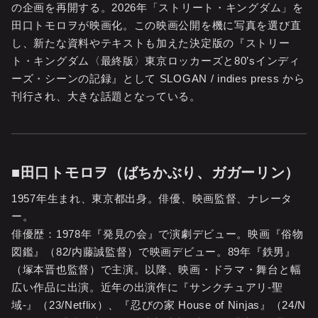
の企画を再開する。2026年「ストリート・キングダム」を
田口トモロヲが映画化。この映画公開を機に写真を選び直
し、新たな資料やテキストも加えた決定版の『ストリー
ト・キングダム〈最終版〉東京ロッカーズと80’sインディ
ーズ・シーンの記録』として SLOGAN / indies press から
刊行され、大きな話題となっている。
■田口トモロヲ（ばちかぶり、ガガーリン）
1957年生まれ、東京都出身。俳優、映画監督、ナレータ
ー。
俳優歴：1978年『発見の会』で演劇デビュー。映画『俗物
図鑑』（82/内藤誠監督）で映画デビュー。89年『鉄男』
（塚本晋也監督）で主演。以降、映画・ドラマ・舞台と幅
広い作品に出演。近年の出演作に『サンクチュアリ-聖
域-』（23/Netflix）、『忍びの家 House of Ninjas』（24/N