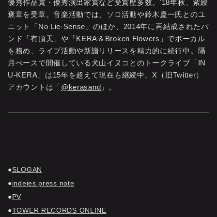
優秀作品賞・優秀演出家賞など受賞歴多数。ʼ18年秋、紫綬
褒章を受章。音楽活動では、ソロ活動や鈴木慶一氏とのユ
ニット「No Lie-Sense」のほか、2014年に再結成されたバ
ンド「有頂天」や「KERA＆Broken Flowers」でボーカル
を務め、ライブ活動や新譜リリースを精力的に続行中。隔
月ぺースで開催している犬山イヌコとのトークライブ「IN
U-KERA」は15年を超えて現在も継続中。X（旧Twitter）
アカウントは「
@kerasand
」。
SLOGAN
indeies press note
PV
TOWER RECORDS ONLINE