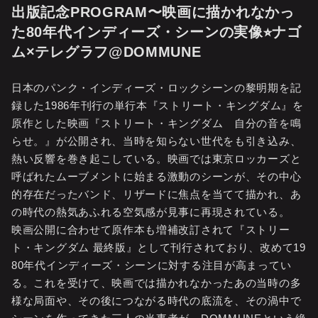
出版記念PROGRAM〜映画に描かれなかっ
た80年代インディーズ・シーンの実像⭐︎ナゴ
ム×テレグラフ@DOMMUNE
日本のパンク・インディーズ・ロックシーンの黎明期を記
録した1986年刊行の単行本『ストリート・キングダム』を
原作とした映画『ストリート・キングダム 自分の音を鳴
らせ。』が公開され、当時を知らない世代をも引き込み、
熱い反響を巻き起こしている。映画では東京ロッカーズと
呼ばれたムーブメントに始まる激動のシーンが、その中心
的存在だったバンド、リザードに焦点を当てて描かれ、あ
の時代の熱気あふれる空気感が見事に再現されている。
映画公開に合わせて原作本も増補改訂されて『ストリー
ト・キングダム 最終版』として刊行されており、改めて19
80年代インディーズ・シーンに対する注目が高まってい
る。これを受けて、映画では描かれなかったあの当時の多
様な局面や、その後につながる時代の底流を、その渦中で