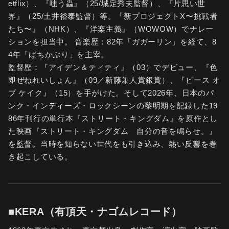
etflix）、『嗤う蟲』（25/城定秀夫監督）、『片思い世
界』（25/土井裕泰監督）等。「新プロジェクトX〜挑戦者
たち〜』（NHK）、『洋楽主義』（WOWOW）でナレー
ションを担当中。 音楽歴：82年「ガガーリン」を経て、8
4年「ばちかぶり」を主宰。
監督歴：『アイデン＆ティティ』（03）でデビュー、『色
即ぜねれいしょん』（09／新藤兼人賞銀賞）、『ピース オ
ブ ケイク』（15）を手がけた。そして2026年、日本のパ
ンク・インディーズ・ロックシーンの黎明期を記録した19
86年刊行の単行本『ストリート・キングダム』を原作とし
た映画『ストリート・キングダム 自分の音を鳴らせ。』
を監督。当時を知らない世代をも引き込み、熱い反響を巻
き起こしている。
■KERA（有頂天・ナゴムレコード）