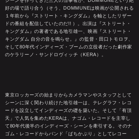
シーンを作ってきた三人の当事者が、DOMMUNEという絶
好の場で語り合う（そう、DOMMUNEは映画が公開される
１年前から『ストリート・キングダム』を軸としたリザー
ドの番組を配信していたのだ!! ）。出演は『ストリート・
キングダム』の著者である地引雄一、映画『ストリート・
キングダム 自分の音を鳴らせ。』の監督・田口トモロヲ、
そして80年代インディーズ・ブームの立役者だった劇作家
のケラリーノ・サンドロヴィッチ（KERA）。
東京ロッカーズの始まりからカメラマンやスタッフとして
シーンに深く関わり続けた地引雄一は、テレグラフ・レコ
ードを設立してインディーズの礎を築いた。そして「有頂
天」で人気を集めたKERAは、ナゴム・レコードを主宰し
て80年代後半のインディーズ・シーンを牽引する。そのナ
ゴム・レコードからバンド「ばちかぶり」としてレコー