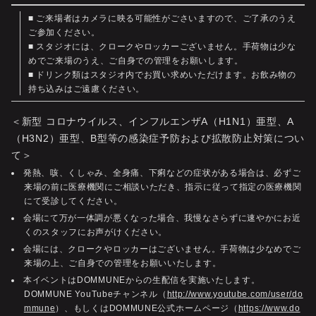
■ ご来場者はカメラに映る可能性がごさいますので、ご了承のうえ
ご参加ください。
■ スタジオには、クロークやロッカーございません。手荷物は少な
めでご来場のうえ、ご自身での管理をお願いします。
■ ドリンク類はスタジオ内でお買い求めいただけます。お飲み物の
持ち込みはご遠慮ください。
＜新型 コロナウイルス、インフルエンザA（H1N1）亜型、A
（H3N2）亜型、B型等の感染症予防および拡散防止対策につい
て＞
発熱、咳、くしゃみ、全身痛、下痢などの症状がある場合は、必ずご
来場の前に医療機関にご相談いただき、指示に従って指定の医療機関
にて受診してください。
会場にて万が一体調が悪くなった場合、我慢なさらずに速やかにお近
くのスタッフにお声がけください。
会場には、クロークやロッカーはございません。手荷物は少なめでご
来場の上、ご自身での管理をお願いいたします。
本イベントはDOMMUNEからの生配信を実施いたします。
DOMMUNE YouTubeチャンネル（
http://www.youtube.com/user/do
mmune
）、もしくはDOMMUNE公式ホームページ（
https://www.do