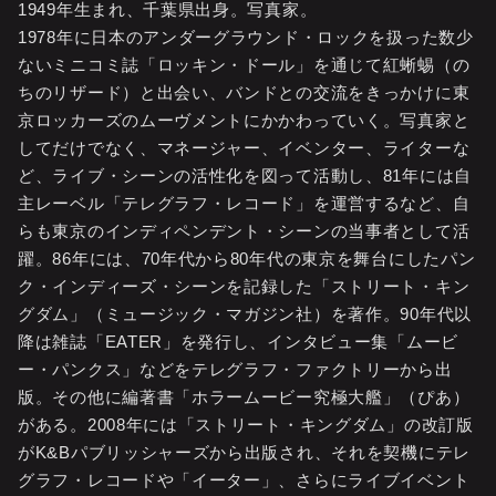
1949年生まれ、千葉県出身。写真家。
1978年に日本のアンダーグラウンド・ロックを扱った数少
ないミニコミ誌「ロッキン・ドール」を通じて紅蜥蜴（の
ちのリザード）と出会い、バンドとの交流をきっかけに東
京ロッカーズのムーヴメントにかかわっていく。写真家と
してだけでなく、マネージャー、イベンター、ライターな
ど、ライブ・シーンの活性化を図って活動し、81年には自
主レーベル「テレグラフ・レコード」を運営するなど、自
らも東京のインディペンデント・シーンの当事者として活
躍。86年には、70年代から80年代の東京を舞台にしたパン
ク・インディーズ・シーンを記録した「ストリート・キン
グダム」（ミュージック・マガジン社）を著作。90年代以
降は雑誌「EATER」を発行し、インタビュー集「ムービ
ー・パンクス」などをテレグラフ・ファクトリーから出
版。その他に編著書「ホラームービー究極大艦」（ぴあ）
がある。2008年には「ストリート・キングダム」の改訂版
がK&Bパブリッシャーズから出版され、それを契機にテレ
グラフ・レコードや「イーター」、さらにライブイベント