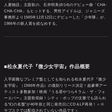
人夏物語」主題歌の、石井明美(8/14)のデビュー曲「CHA-
CHA-CHA」もヒットする、男性アイドルは、ジャニーズ
事務所より1985年12月12日にデビューした「少年隊」が、
1986年の新人賞を総なめする。
■松永夏代子『微少女宇宙』作品概要
入手困難なプレミア盤としても知られる松永夏代子『微少
女宇宙』（1986年作品）の復刻リリース決定！超豪華アー
ティスト多数参加！映画『うる星やつら4 ラム・ザ・フォ
ーエバー』主題歌収録！シティ・ポップの文脈でも語られ
る“幻の名盤”が40年前と同じ発売日にCD＆LP再発！＜※
サブスクでは配信されていない作品です＞