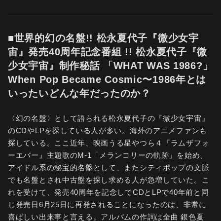
■世界的幻の名盤!! 松永夏代子『微少女宇
宙』発売40周年記念番組 !! 松永夏代子『微
少女宇宙』制作秘話 「WHAT WAS 1986?」
When Pop Became Cosmic〜1986年とは
いったいどんな年だったのか？
〈幻の名盤〉として語られる松永夏代子の『微少女宇宙』
のCDやLPを探している人が多い。海外のアニメファンも
探している。ここ近年、映画うる星やつら４『ラムザフォ
ーエバー』主題歌のM-1「メランコリーの軌跡」を始め、
アイドル系の秘宝的名盤として、またシティポップの文脈
でも名盤とされ中古盤を探し求める人が急増していた。こ
れを受けて、発売40周年を記念してCDとLPで40年前と同
じ発売日6月25日に再発されることになったのは、非常に
喜ばしい出来事と言える。アルバムの作詞は全曲 銀色夏