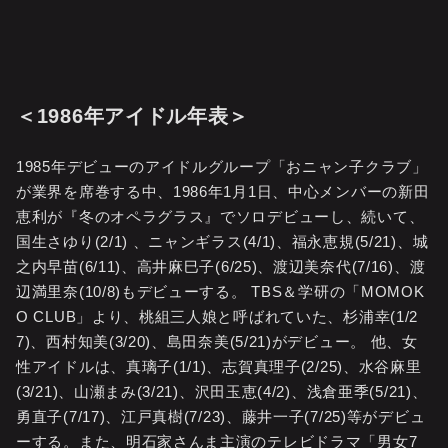
＜1986年アイドル年表＞
1985年デビューのアイドルグループ「おニャン子クラブ」
が業界を席巻する中、1986年1月1日、中心メンバーの新田
恵利が『冬のオペラグラス』でソロデビューし、続いて、
国生さゆり(2/1) 、ニャンギラス(4/1)、福永恵規(5/21)、城
之内早苗(6/11)、高井麻巳子(6/25)、渡辺美奈代(7/16)、渡
辺満里奈(10/8)もデビューする。 TBS＆学研の「MOMOK
O CLUB」より、桃組三人娘と呼ばれていた、杉浦幸(1/2
7)、西村知美(3/20)、島田奈美(5/21)がデビュー。 他、女
性アイドルは、真璃子(1/1)、志賀真理子(2/25)、水谷麻里
(3/21)、山瀬まみ(3/21)、沢田玉恵(4/2)、浅倉亜季(5/21)、
勇直子(7/17)、江戸真樹(7/23)、藤井一子(7/25)等がデビュ
ーする。また、明石家さんま主演のテレビドラマ「男女7