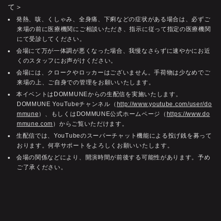
て＞
発熱、咳、くしゃみ、全身痛、下痢などの症状がある場合は、必ずご
来場の前に医療機関にご相談いただき、指示に従って指定の医療機関
にて受診してください。
会場にて万が一体調が悪くなった場合、我慢なさらずに速やかにお近
くのスタッフにお声がけください。
会場には、クロークやロッカーはございません。手荷物は少なめでご
来場の上、ご自身での管理をお願いいたします。
本イベントはDOMMUNEからの生配信を実施いたします。
DOMMUNE YouTubeチャンネル（
http://www.youtube.com/user/do
mmune
）、もしくはDOMMUNE公式ホームページ（
https://www.do
mmune.com
）からご覧いただけます。
生配信では、YouTubeのスーパーチャット機能による投げ銭を募って
おります。何卒サポートをよろしくお願いいたします。
会場の関係などにより、開演時間が前後する可能性があります。予め
ご了承ください。