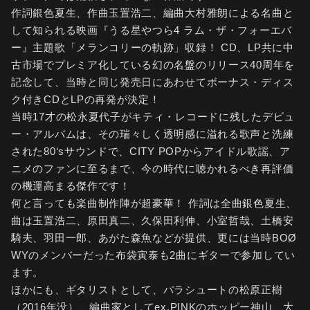
作詞銀色夏生、作曲玉置浩二、編曲大村雅朗による名曲と
して知られる映画『うる星やつら4 ラム・ザ・フォーエバ
ー』主題歌「メランコリーの軌跡」収録！ CD、LP共に中
古市場でプレミア化している幻の名盤のリリース40周年を
記念して、当時と同じ発売日にあわせてボーナス・ディス
ク付きCDとLPの再発が決定！
当時17才の松永夏代子がキティ・レコードに残したデビュ
ー・アルバムは、その瑞々しく透明感に溢れる歌声と洗練
された80‘sサウンドで、CITY POPからアイドル歌謡、ア
ニメのファンに至るまで、今の時代に聴かれるべき再評価
の機運高まる傑作です！
何と言っても楽曲制作陣が超豪華！ 作詞は全曲銀色夏生、
曲は玉置浩二、原田真二、久保田利伸、小室哲哉、土橋安
騎夫、羽田一郎、あがた森魚などが提供、更には当時BOØ
WYのメンバーだった布袋寅泰も2曲にギターで参加してい
ます。
ほかにも、ギタリストとして、パラシュートの松原正樹
（2016年没）、編曲家としてex.PINKのホッピー神山、大