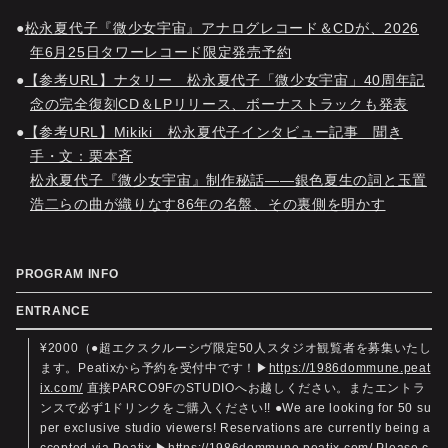
松永夏代子『微少女宇宙』アナログレコード＆CDが、2026
年6月25日タワーレコード限定発売予約
【参考URL】ナタリー 松永夏代子「微少女宇宙」40周年記
念の完全復刻CD＆LPリリース、ボーナストラックも発表
【参考URL】Mikiki 松永夏代子インタビュー記事 聞き
手・文：栗本斉
松永夏代子『微少女宇宙』制作秘話――銀色夏生の詞と玉置
浩二らの曲が織りなす86年の名盤、その裏側を明かす
PROGRAM INFO
ENTRANCE
¥2000（●超エクスクルーシヴ限定50人スタジオ観覧者を募集いたし
ます。Peatixから予約を受付中です！▶
https://1986dommune.peat
ix.com/
直接PARCO9FのSTUDIOへお越しください。またエントラ
ンスで必ず1ドリンクをご購入ください!! ●We are looking for 50 su
per exclusive studio viewers! Reservations are currently being a