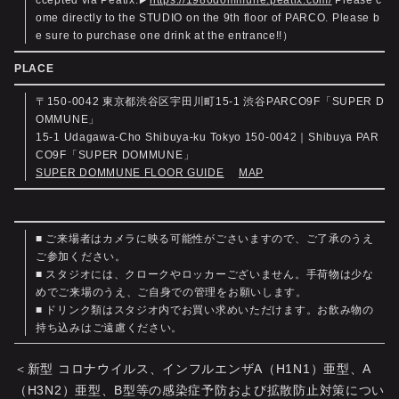
ccepted via Peatix.▶
https://1986dommune.peatix.com/
Please c
ome directly to the STUDIO on the 9th floor of PARCO. Please b
e sure to purchase one drink at the entrance!!）
PLACE
〒150-0042 東京都渋谷区宇田川町15-1 渋谷PARCO9F「SUPER D
OMMUNE」
15-1 Udagawa-Cho Shibuya-ku Tokyo 150-0042｜Shibuya PAR
CO9F「SUPER DOMMUNE」
SUPER DOMMUNE FLOOR GUIDE
MAP
■ ご来場者はカメラに映る可能性がごさいますので、ご了承のうえ
ご参加ください。
■ スタジオには、クロークやロッカーございません。手荷物は少な
めでご来場のうえ、ご自身での管理をお願いします。
■ ドリンク類はスタジオ内でお買い求めいただけます。お飲み物の
持ち込みはご遠慮ください。
＜新型 コロナウイルス、インフルエンザA（H1N1）亜型、A
（H3N2）亜型、B型等の感染症予防および拡散防止対策につい