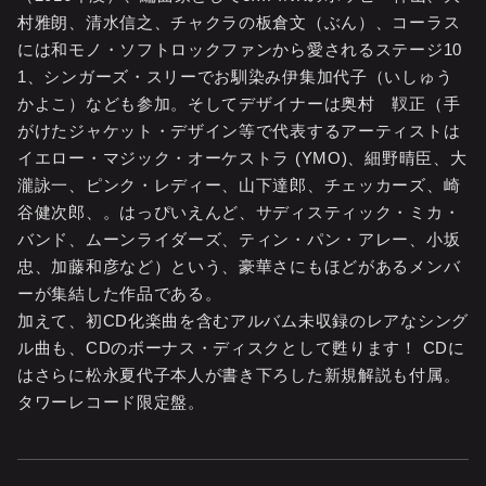
村雅朗、清水信之、チャクラの板倉文（ぶん）、コーラス
には和モノ・ソフトロックファンから愛されるステージ10
1、シンガーズ・スリーでお馴染み伊集加代子（いしゅう
かよこ）なども参加。そしてデザイナーは奥村 靫正（手
がけたジャケット・デザイン等で代表するアーティストは
イエロー・マジック・オーケストラ (YMO)、細野晴臣、大
瀧詠一、ピンク・レディー、山下達郎、チェッカーズ、崎
谷健次郎、。はっぴいえんど、サディスティック・ミカ・
バンド、ムーンライダーズ、ティン・パン・アレー、小坂
忠、加藤和彦など）という、豪華さにもほどがあるメンバ
ーが集結した作品である。
加えて、初CD化楽曲を含むアルバム未収録のレアなシング
ル曲も、CDのボーナス・ディスクとして甦ります！ CDに
はさらに松永夏代子本人が書き下ろした新規解説も付属。
タワーレコード限定盤。