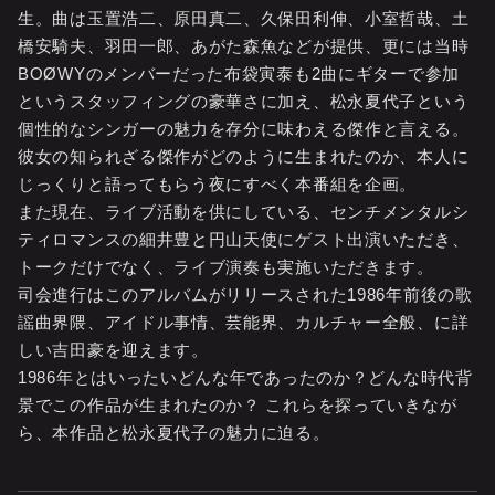
生。曲は玉置浩二、原田真二、久保田利伸、小室哲哉、土
橋安騎夫、羽田一郎、あがた森魚などが提供、更には当時
BOØWYのメンバーだった布袋寅泰も2曲にギターで参加
というスタッフィングの豪華さに加え、松永夏代子という
個性的なシンガーの魅力を存分に味わえる傑作と言える。
彼女の知られざる傑作がどのように生まれたのか、本人に
じっくりと語ってもらう夜にすべく本番組を企画。
また現在、ライブ活動を供にしている、センチメンタルシ
ティロマンスの細井豊と円山天使にゲスト出演いただき、
トークだけでなく、ライブ演奏も実施いただきます。
司会進行はこのアルバムがリリースされた1986年前後の歌
謡曲界隈、アイドル事情、芸能界、カルチャー全般、に詳
しい吉田豪を迎えます。
1986年とはいったいどんな年であったのか？どんな時代背
景でこの作品が生まれたのか？ これらを探っていきなが
ら、本作品と松永夏代子の魅力に迫る。