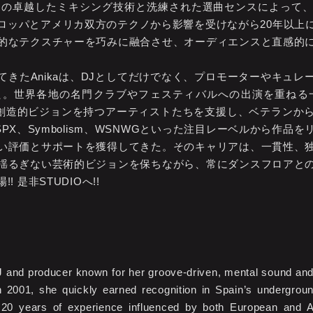
、その卓越したミキシング技術と洗練された選曲センスによって
ロッパとアメリカ双方のテクノから影響を受けながら20年以上
的なテクスチャーを巧みに融合させ、オーディエンスと直感的
きたAnikaは、DJとしてだけでなく、プロモーターやキュ
。世界各地の名門クラブやフェスティバルへの出演を重ねる一
設立。強い創造的ビジョンを持つアーティストたちを支援し、ベテラ
PX、Symbolism、WSNWGといった注目レーベルから作品
い評価とサポートを獲得してきた。そのキャリアは、一貫性、
揺るぎない芸術的ビジョンを保ちながら、常にダンスフロアと
!! 是非STUDIOへ!!
 and producer known for her groove-driven, mental sound and 
n 2001, she quickly earned recognition in Spain’s undergroun
er 20 years of experience influenced by both European and 