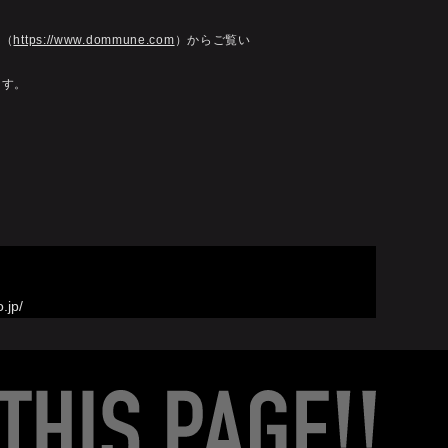
ジ（
https://www.dommune.com
）からご覧い
ます。
Still working 