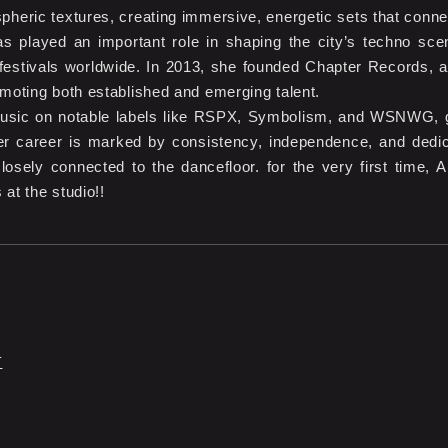
pheric textures, creating immersive, energetic sets that connec
s played an important role in shaping the city’s techno sce
festivals worldwide. In 2013, she founded Chapter Records, a 
omoting both established and emerging talent.
usic on notable labels like RSPX, Symbolism, and WSNWG, ga
r career is marked by consistency, independence, and dedica
g closely connected to the dancefloor. for the very first tim
at the studio!!
T