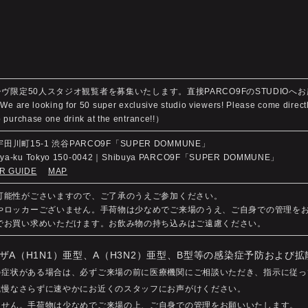
ーシヴ限定50人スタジオ観覧者を募集いたします。直接PARCO9FのSTUDIO
ooking for 50 super exclusive studio viewers! Please come directly t
 purchase one drink at the entrance!!）
宇田川町15-1 渋谷PARCO9F「SUPER DOMMUNE」
buya-ku Tokyo 150-0042｜Shibuya PARCO9F「SUPER DOMMUNE」
R GUIDE
MAP
る可能性がごさいますので、ご了承のうえご参加ください。
クやロッカーございません。手荷物は少なめでご来場のうえ、ご自身での管理を
内でお買い求めいただけます。お飲み物の持ち込みはご遠慮ください。
ザA（H1N1）亜型、A（H3N2）亜型、B型等の感染症予防および
の症状がある場合は、必ずご来場の前に医療機関にご相談いただき、指示に従っ
我慢なさらずに速やかにお近くのスタッフにお声がけください。
ません。手荷物は少なめでご来場の上、ご自身での管理をお願いいたします。