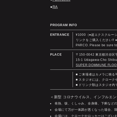
RA
PROGRAM INFO
ENTRANCE
¥1000（●超エクスクル
リンクをご購入ください!! ●We are l
PARCO. Please be sure to
PLACE
〒150-0042 東京都渋谷区
15-1 Udagawa-Cho Shi
SUPER DOMMUNE FLOO
■ ご来場者はカメラに映
■ スタジオには、クロー
■ ドリンク類はスタジオ
＜新型 コロナウイルス、インフルエン
発熱、咳、くしゃみ、全身痛、下痢など
会場にて万が一体調が悪くなった場合、
会場には、クロークやロッカーはござい