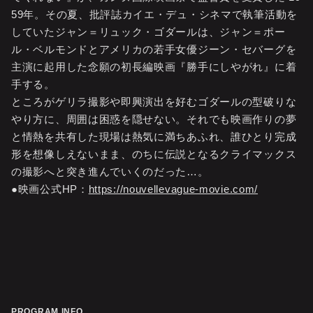
59年。その夏、批評誌カイエ・デュ・シネマで執筆活動を
していたジャン＝リュック・ゴダールは、ジャン＝ポー
ル・ベルモンドとアメリカの若手女優ジーン・セバーグを
主演に起用した念願の初長編映画『勝手にしやがれ』に着
手する。
ところがゲリラ撮影や即興演出を好むゴダールの型破りな
やり方に、周囲は困惑を隠せない。それでも映画作りの夢
と情熱を共有した現場は熱気に満ちあふれ、誰ひとり完成
形を想像しえないまま、のちに伝説となるクライマックス
の撮影へと突き進んでいくのだった…。
●映画公式HP：
https://nouvellevague-movie.com/
PROGRAM INFO