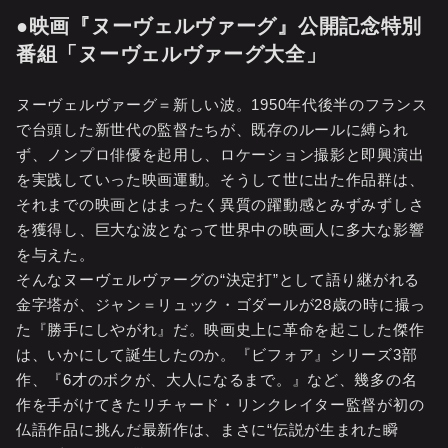
●映画『ヌーヴェルヴァーグ』公開記念特別
番組「ヌーヴェルヴァーグ大全」
ヌーヴェルヴァーグ＝新しい波。1950年代後半のフランス
で台頭した新世代の監督たちが、既存のルールに縛られ
ず、ノンプロ俳優を起用し、ロケーション撮影と即興演出
を実践していった映画運動。そうして世に出た作品群は、
それまでの映画とはまったく異質の躍動感とみずみずしさ
を獲得し、巨大な波となって世界中の映画人に多大な影響
を与えた。
そんなヌーヴェルヴァーグの“決定打”として語り継がれる
金字塔が、ジャン＝リュック・ゴダールが28歳の時に撮っ
た『勝手にしやがれ』だ。映画史上に革命を起こした傑作
は、いかにして誕生したのか。『ビフォア』シリーズ3部
作、『6才のボクが、大人になるまで。』など、幾多の名
作を手がけてきたリチャード・リンクレイター監督が初の
仏語作品に挑んだ最新作は、まさに“伝説が生まれた瞬