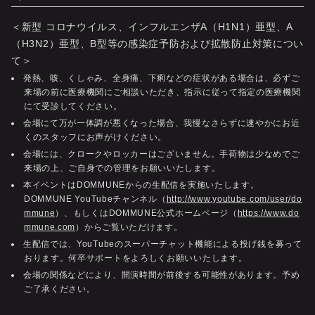
＜新型 コロナウイルス、インフルエンザA（H1N1）亜型、A
（H3N2）亜型、B型等の感染症予防および拡散防止対策につい
て＞
発熱、咳、くしゃみ、全身痛、下痢などの症状がある場合は、必ずご
来場の前に医療機関にご相談いただき、指示に従って指定の医療機関
にて受診してください。
会場にて万が一体調が悪くなった場合、我慢なさらずに速やかにお近
くのスタッフにお声がけください。
会場には、クロークやロッカーはございません。手荷物は少なめでご
来場の上、ご自身での管理をお願いいたします。
本イベントはDOMMUNEからの生配信を実施いたします。
DOMMUNE YouTubeチャンネル（
http://www.youtube.com/user/do
mmune
）、もしくはDOMMUNE公式ホームページ（
https://www.do
mmune.com
）からご覧いただけます。
生配信では、YouTubeのスーパーチャット機能による投げ銭を募って
おります。何卒サポートをよろしくお願いいたします。
会場の関係などにより、開演時間が前後する可能性があります。予め
ご了承ください。