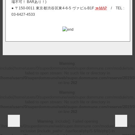
場不可！ BARあり！)
● 〒150-0011 東京都渋谷区東4-6-5 ヴァビルB1F
≫MAP
/ TEL :
03-6427-4533
Warning
:
include(/home/users/0/superdommune/web/super.dommune.com/module/sns.
failed to open stream: No such file or directory in
/home/users/0/superdommune/web/super.dommune.com/reserve/2019/0
on line
262
Warning
:
include(/home/users/0/superdommune/web/super.dommune.com/module/sns.
failed to open stream: No such file or directory in
/home/users/0/superdommune/web/super.dommune.com/reserve/2019/0
on line
262
Warning
: include(): Failed opening
'/home/users/0/superdommune/web/super.dommune.com/module/sns.php' for
inclusion (include_path='.:/usr/local/php/5.6/lib/php') in