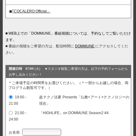
◼︎
｢COCALERO Official」
■ WEB上での「DOMMUNE」番組視聴については、予約なしでご覧いただけ
ます。
■ 番組の視聴をご希望の方は、配信時間に
DOMMUNE
にアクセスしてくだ
さい。
開催日時 07/09
(火)
★スタジオ観覧ご希望の方は、以下の予約フォームから
お申し込みください！
＊ご来場予定の時間帯をお選びください。（＊一部からお越しの場合、両
プログラム観覧可です。）
19:00 -
超テクノ法要 Presents「仏教×アート×テクノロジーの
21:00
現在」
21:00 -
「HIGHLIFE」on DOMMUNE Season2 #4
24:00
お名前