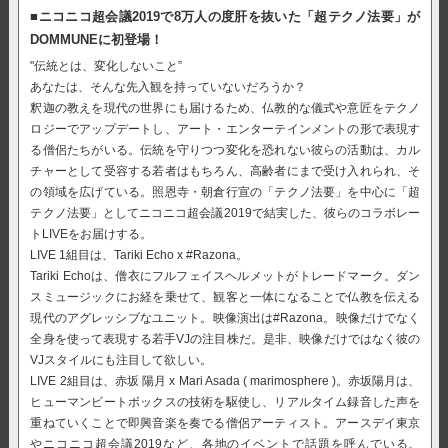
■ニコニコ超会議2019で8万人の度肝を抜いた「超テクノ法要」が
DOMMUNEに初登場！
"伝統とは、変化しないこと”
あなたは、そんな先入観を持っていないだろうか？
釈迦の教えを現代の世界にも届けるため、仏教的な儀式や意匠をテクノ
ロジーでアップデートし、アート・エンターテインメントの形で表現す
る僧侶たちがいる。伝統を守りつつ変化を恐れない彼らの活動は、カル
チャーとして受容する若者はもちろん、高齢者にまで受け入れられ、そ
の領域を広げている。照恩寺・朝倉行宣の「テクノ法要」を中心に「超
テクノ法要」としてニコニコ超会議2019で結実した、彼らのコラボレー
トLIVEをお届けする。
LIVE 1組目は、Tariki Echo x #Razona。
Tariki Echoは、僧衣にフルフェイスヘルメットがトレードマーク。ダン
スミュージックにお経を乗せて、観客と一体になることで仏教を伝える
現代のアグレッシブなユニット。映像演出は#Razona。映像だけでなく
全身を使って表現する若手VJの注目株だ。是非、映像だけではなく彼の
VJスタイルにも注目して欲しい。
LIVE 2組目は、赤坂 陽月 x Mari Asada ( marimosphere )。赤坂陽月は、
ヒューマンビートボックスの技術を駆使し、リアルタイム録音した声を
重ねていくことで即興音楽を奏でる僧侶アーティスト。アースデイ東京
やニコニコ超会議2019など、各地のイベントで話題を呼んでいる。