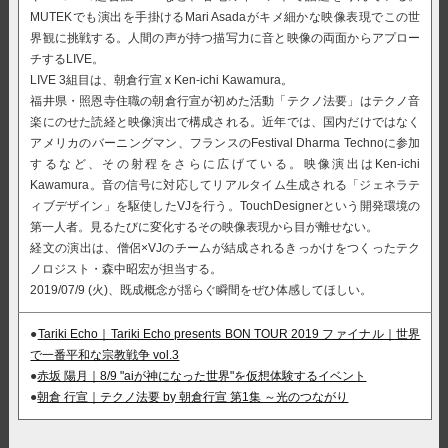
MUTEKでも演出を手掛けるMari Asadaがキメ細かな映像表現でこの世
界観に挑戦する。人間の声が持つ描写力に音と映像の両面からアプロー
チするLIVE。
LIVE 3組目は、朝倉行宣 x Ken-ichi Kawamura。
福井県・照恩寺住職の朝倉行宣が初めた活動「テクノ法要」はテクノ音
楽にのせた読経と映像演出で構成される。近年では、国内だけではなく
アメリカのバーニングマン、フランスのFestival Dharma Technoに参加
するなど、その射程をさらに広げている。映像演出はKen-ichi
Kawamura。音の信号に対応してリアルタイム生成される「ジェネラテ
ィブデザイン」を駆使したVJを行う。TouchDesignerという開発環境の
第一人者。見るたびに変化するその映像表現から目が離せない。
経文の演出は、僧侶×VJのチームが結成されるきっかけをつくったテク
ノロジスト・森中昭宏が担当する。
2019/07/9 (火)、既成概念が揺らぐ瞬間をぜひ体感してほしい。
●
Tariki Echo｜Tariki Echo presents BON TOUR 2019 ファイナル｜世界
で一番平和な宗教戦争 vol.3
●
赤坂 陽月｜8/9 "aiが神になった世界"を仮想体験するイベント
●
朝倉 行宣｜テクノ法要 by 朝倉行宣 第1集 ～光のつながり