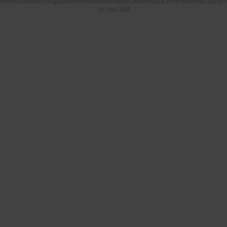
/home/users/0/superdommune/web/super.dommune.com/reserve/2019/0
on line
262