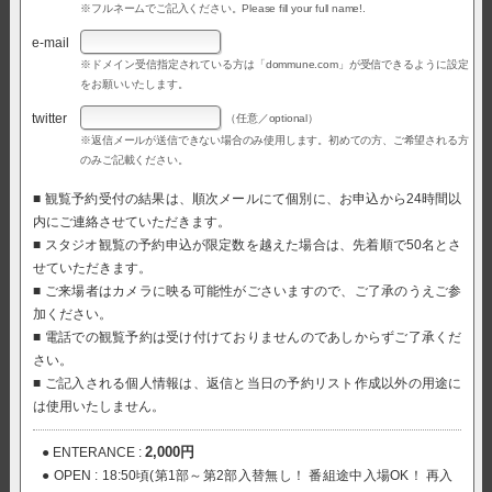
※フルネームでご記入ください。Please fill your full name!.
e-mail
※ドメイン受信指定されている方は「dommune.com」が受信できるように設定
をお願いいたします。
twitter
（任意／optional）
※返信メールが送信できない場合のみ使用します。初めての方、ご希望される方
のみご記載ください。
■ 観覧予約受付の結果は、順次メールにて個別に、お申込から24時間以
内にご連絡させていただきます。
■ スタジオ観覧の予約申込が限定数を越えた場合は、先着順で50名とさ
せていただきます。
■ ご来場者はカメラに映る可能性がごさいますので、ご了承のうえご参
加ください。
■ 電話での観覧予約は受け付けておりませんのであしからずご了承くだ
さい。
■ ご記入される個人情報は、返信と当日の予約リスト作成以外の用途に
は使用いたしません。
2,000円
● ENTERANCE :
● OPEN : 18:50頃(第1部～第2部入替無し！ 番組途中入場OK！ 再入