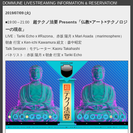
DOMMUNE LIVESTREAMING INFORMATION & RESERVATION!
2019/07/09 (火)
超テクノ法要 Presents「仏教×アート×テクノロジ
■19:00～21:00
ーの現在」
LIVE：Tariki Echo x #Razona、赤坂 陽月 x Mari Asada（marimosphere）
朝倉 行宣 x Ken-ichi Kawamura 経文：森中昭宏
Talk Session：モデレーター: Kaoru Takahashi
パネリスト：赤坂 陽月 x 朝倉 行宣 x Tariki Echo