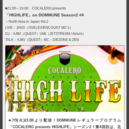
■21:00～24:00 COCALERO presents
「HIGHLIFE」on DOMMUNE Season2 #4
～North Area in Japan Vol.2
LIVE：JANS（OVELEX/ENCOUNT MC’s）
DJ：AJIKI（QUEST）UMI（JETSTREAM / Airium）
TALK：AJIKI（QUEST）MC：DIEZONE & ZEN
■7/9(火)21:00より配信！DOMMUNEレギュラープログラム
「COCALERO presents HIGHLIFE」シーズン2！第4回目は、北