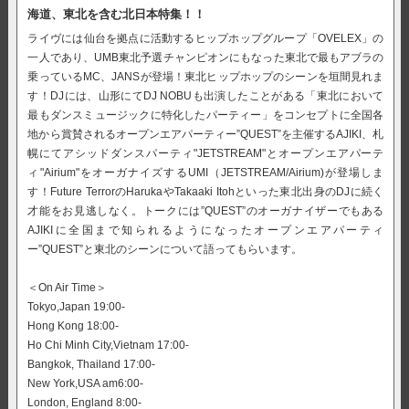
海道、東北を含む北日本特集！！
ライヴには仙台を拠点に活動するヒップホップグループ「OVELEX」の
一人であり、UMB東北予選チャンピオンにもなった東北で最もアブラの
乗っているMC、JANSが登場！東北ヒップホップのシーンを垣間見れま
す！DJには、山形にてDJ NOBUも出演したことがある「東北において
最もダンスミュージックに特化したパーティー」をコンセプトに全国各
地から賞賛されるオープンエアパーティー”QUEST”を主催するAJIKI、札
幌にてアシッドダンスパーティ"JETSTREAM"とオープンエアパーテ
ィ"Airium"をオーガナイズするUMI（JETSTREAM/Airium)が登場しま
す！Future TerrorのHarukaやTakaaki Itohといった東北出身のDJに続く
才能をお見逃しなく。トークには”QUEST”のオーガナイザーでもある
AJIKIに全国まで知られるようになったオープンエアパーティ
ー”QUEST”と東北のシーンについて語ってもらいます。
＜On Air Time＞
Tokyo,Japan 19:00-
Hong Kong 18:00-
Ho Chi Minh City,Vietnam 17:00-
Bangkok, Thailand 17:00-
New York,USA am6:00-
London, England 8:00-